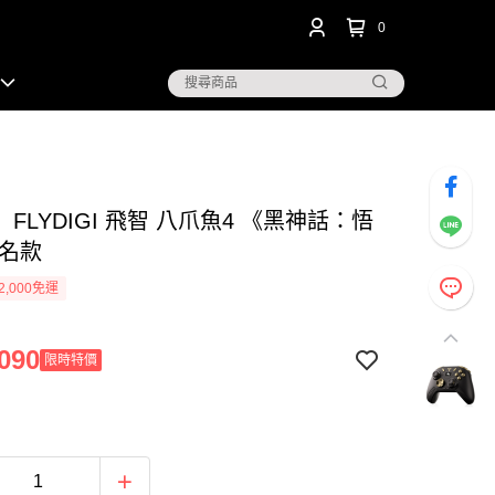
0
FLYDIGI 飛智 八爪魚4 《黑神話：悟
聯名款
2,000免運
090
限時特價