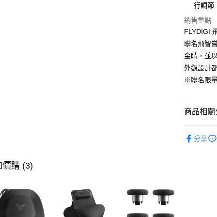
玉山商
相關說明
元大商
行調節
【關於「A
台新國
玉山商
ATM付款
AFTEE
銷售重點
台灣樂
台新國
便利好安
FLYDI
台灣樂
１．簡單
聯名飛智
２．便利
運送方式
３．安心
金睛，並
宅配本島
外觀設計
【「AFT
每筆NT$1
※聯名限
１．於結帳
付」結帳
宅配離島
２．訂單
３．收到繳
每筆NT$3
商品相關分
／ATM／
※ 請注意
人氣商品
絡購買商品
分享
先享後付
獨家IP聯
※ 交易是
是否繳費成
遊戲手把
價購 (3)
付客戶支
限時下殺
【注意事
１．透過由
交易，需
求債權轉