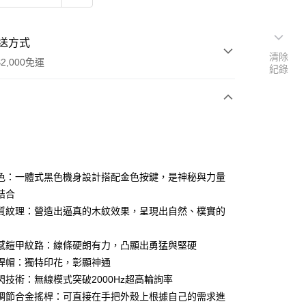
送方式
清除
2,000免運
紀錄
次付款
期付款
0 利率 每期
NT$1,762
21家銀行
色：一體式黑色機身設計搭配金色按鍵，是神秘與力量
0 利率 每期
NT$881
21家銀行
庫商業銀行
第一商業銀行
結合
業銀行
彰化商業銀行
質紋理：營造出逼真的木紋效果，呈現出自然、樸實的
庫商業銀行
第一商業銀行
業儲蓄銀行
台北富邦商業銀行
業銀行
彰化商業銀行
華商業銀行
兆豐國際商業銀行
業儲蓄銀行
台北富邦商業銀行
感鎧甲紋路：線條硬朗有力，凸顯出勇猛與堅硬
小企業銀行
台中商業銀行
華商業銀行
兆豐國際商業銀行
桿帽：獨特印花，彰顯神通
台灣）商業銀行
華泰商業銀行
小企業銀行
台中商業銀行
業銀行
遠東國際商業銀行
閃技術：無線模式突破2000Hz超高輪詢率
台灣）商業銀行
華泰商業銀行
享後付
業銀行
永豐商業銀行
調節合金搖桿：可直接在手把外殼上根據自己的需求進
業銀行
遠東國際商業銀行