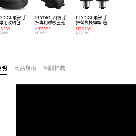
２．關於
https://aft
３．未成
LYDIGI 飛智 手
FLYDIGI 飛智 手
FLYDIGI 飛智 手
「AFTE
專用收納包
把專用磁吸座充-黑
把替換搖桿帽 適用
任。
色
八爪魚系列/黑武士
$259
NT$659
NT$139
４．使用「
系列
$299
NT$699
NT$159
即時審查
結果請求
５．嚴禁
形，恩沛
動。
說明
商品規格
相關推薦