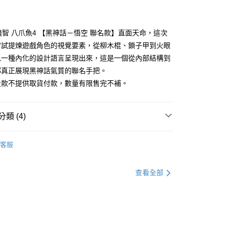
業銀行
星展（台灣）商業銀行
業銀行
永豐商業銀行
FTEE先享後付」】
際商業銀行
中國信託商業銀行
業銀行
星展（台灣）商業銀行
先享後付是「在收到商品之後才付款」的支付方式。 讓您購物簡單
天信用卡公司
際商業銀行
中國信託商業銀行
心！
GI 飛智 八爪魚4 【黑神話－悟空 聯名款】直面天命，這次
天信用卡公司
：不需註冊會員、不需綁卡、不需儲值。
嘗試提煉遊戲角色的視覺要素，從柳木棍、鎖子甲到火眼
：只要手機號碼，簡訊認證，即可結帳。
：先確認商品／服務後，再付款。
以一種內化的設計語言呈現出來，這是一個從內部結構到
都真正展現黑神話氣質的聯名手把。
EE先享後付」結帳流程】
50，滿NT$2,000(含以上)免運費
量款不提供取貨付款，數量有限售完不補。
方式選擇「AFTEE先享後付」後，將跳轉至「AFTEE先享後
頁面，進行簡訊認證並確認金額後，即可完成結帳。
成立數日內，您將收到繳費通知簡訊。
費通知簡訊後14天內，點擊此簡訊中的連結，可透過四大超商
20
類 (4)
網路銀行／等多元方式進行付款，方視為交易完成。
：結帳手續完成當下不需立刻繳費，但若您需要取消訂單，請聯
推薦
的店家。未經商家同意取消之訂單仍視為有效，需透過AFTEE
客服
繳納相關費用。
名
否成功請以「AFTEE先享後付 」之結帳頁面顯示為準，若有關於
功／繳費後需取消欲退款等相關疑問，請聯繫「AFTEE先享後
藍牙手把
查看全部
援中心」
https://netprotections.freshdesk.com/support/home
項】
恩沛科技股份有限公司提供之「AFTEE先享後付」服務完成之
依本服務之必要範圍內提供個人資料，並將交易相關給付款項請
讓予恩沛科技股份有限公司。