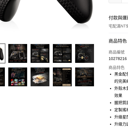
付款與運
宅配滿NT$
付款方式
商品特色
信用卡一
商品編號
10278216
信用卡分
商品特色
3 期 
黑金配
6 期 
合作金
的完美
華南商
外殼木
合作金
LINE Pay
上海商
華南商
效果
國泰世
街口支付
上海商
握把質
臺灣中
國泰世
定製搖
匯豐（
悠遊付
臺灣中
聯邦商
升級星
匯豐（
AFTEE先
元大商
升級力
聯邦商