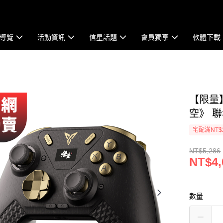
導覽
活動資訊
信星話題
會員獨享
軟體下載
【限量】
空》 
宅配滿NT$
NT$5,286
NT$4,
數量