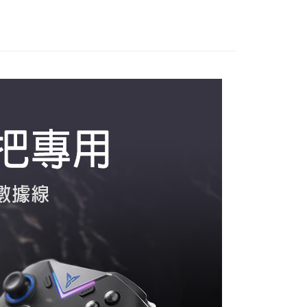
際商業銀行
中國信託商業銀行
業銀行
星展（台灣）商業銀行
天信用卡公司
際商業銀行
中國信託商業銀行
FTEE先享後付」】
天信用卡公司
先享後付是「在收到商品之後才付款」的支付方式。 讓您購物簡單
心！
：不需註冊會員、不需綁卡、不需儲值。
：只要手機號碼，簡訊認證，即可結帳。
：先確認商品／服務後，再付款。
付款
EE先享後付」結帳流程】
50
方式選擇「AFTEE先享後付」後，將跳轉至「AFTEE先享後
頁面，進行簡訊認證並確認金額後，即可完成結帳。
家取貨
成立數日內，您將收到繳費通知簡訊。
費通知簡訊後14天內，點擊此簡訊中的連結，可透過四大超商
50
網路銀行／等多元方式進行付款，方視為交易完成。
：結帳手續完成當下不需立刻繳費，但若您需要取消訂單，請聯
付款
的店家。未經商家同意取消之訂單仍視為有效，需透過AFTEE
繳納相關費用。
0，滿NT$1,500(含以上)免運費
否成功請以「AFTEE先享後付 」之結帳頁面顯示為準，若有關於
功／繳費後需取消欲退款等相關疑問，請聯繫「AFTEE先享後
1取貨
援中心」
https://netprotections.freshdesk.com/support/home
0，滿NT$1,500(含以上)免運費
項】
恩沛科技股份有限公司提供之「AFTEE先享後付」服務完成之
依本服務之必要範圍內提供個人資料，並將交易相關給付款項請
50，滿NT$2,000(含以上)免運費