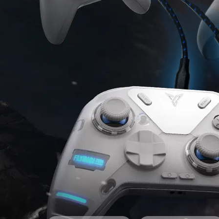
求債權轉
２．關於
宅配離島
https://aft
每筆NT$3
３．未成
「AFTE
任。
４．使用「
即時審查
結果請求
５．嚴禁
形，恩沛
動。