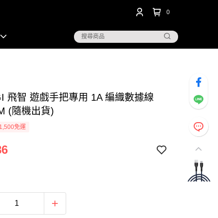
0
IGI 飛智 遊戲手把專用 1A 編織數據線
2M (隨機出貨)
1,500免運
86