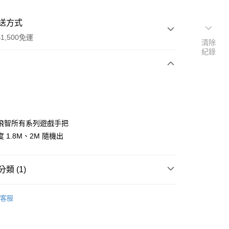
送方式
1,500免運
清除
紀錄
次付款
期付款
0 利率 每期
NT$95
21家銀行
飛智所有系列遊戲手把
0 利率 每期
NT$47
21家銀行
庫商業銀行
第一商業銀行
 1.8M、2M 隨機出
業銀行
彰化商業銀行
庫商業銀行
第一商業銀行
付款
業儲蓄銀行
台北富邦商業銀行
業銀行
彰化商業銀行
華商業銀行
兆豐國際商業銀行
類 (1)
業儲蓄銀行
台北富邦商業銀行
小企業銀行
台中商業銀行
華商業銀行
兆豐國際商業銀行
台灣）商業銀行
華泰商業銀行
推薦
小企業銀行
台中商業銀行
客服
業銀行
遠東國際商業銀行
台灣）商業銀行
華泰商業銀行
業銀行
永豐商業銀行
業銀行
遠東國際商業銀行
業銀行
星展（台灣）商業銀行
業銀行
永豐商業銀行
享後付