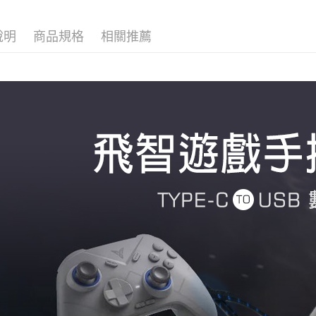
台新國
玉山商
相關說明
台灣樂
台新國
【關於「A
說明
商品規格
相關推薦
台灣樂
ATM付款
AFTEE
便利好安
１．簡單
２．便利
運送方式
３．安心
全家取貨
【「AFT
每筆NT$1
１．於結帳
付」結帳
付款後全
２．訂單
３．收到繳
每筆NT$1
／ATM／
※ 請注意
7-11取貨
絡購買商品
先享後付
每筆NT$8
※ 交易是
是否繳費成
付款後7-1
付客戶支
每筆NT$8
【注意事
宅配本島
１．透過由
交易，需
每筆NT$1