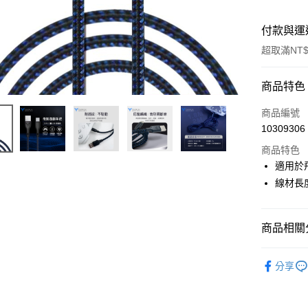
付款與運
超取滿NT$
付款方式
商品特色
信用卡一
商品編號
10309306
信用卡分
商品特色
3 期 
適用於
6 期 
合作金
線材長度
華南商
合作金
超商取貨
上海商
華南商
國泰世
商品相關分
LINE Pay
上海商
臺灣中
國泰世
匯豐（
人氣商品
街口支付
臺灣中
分享
聯邦商
匯豐（
悠遊付
元大商
聯邦商
玉山商
元大商
AFTEE先