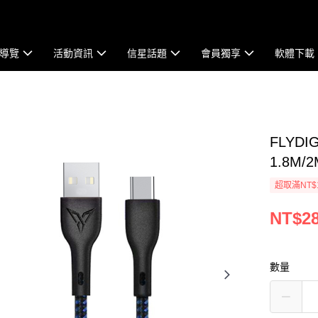
導覽
活動資訊
信星話題
會員獨享
軟體下載
FLYD
1.8M/
超取滿NT$
NT$2
數量