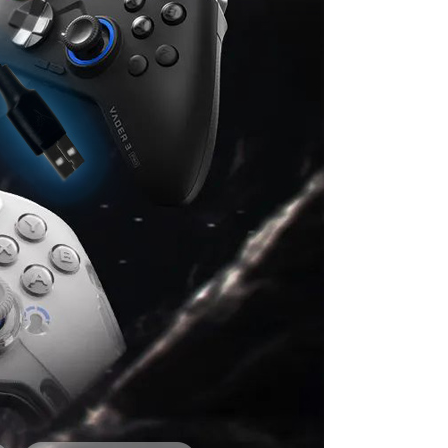
讓予恩沛科技股份有限公司。
個人資料處理事宜，請瀏覽以下網址：
ee.tw/terms/#terms3
20
年的使用者請事先徵得法定代理人或監護人之同意方可使用
E先享後付」，若未經同意申辦者引起之損失，本公司不負相關責
AFTEE先享後付」時，將依據個別帳號之用戶狀況，依本公司
核予不同之上限額度；若仍有額度不足之情形，本公司將視審查
用戶進行身份認證。
一人註冊多個帳號或使用他人資訊註冊。若發現惡意使用之情
科技股份有限公司將有權停止該用戶之使用額度並採取法律行