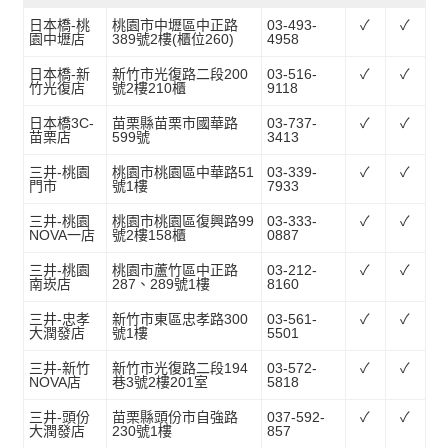
日本橋-桃
桃園市中壢區中正路
03-493-
✓
✓
園中壢店
389號2樓(櫃位260)
4958
日本橋-新
新竹市光復路二段200
03-516-
✓
✓
竹光復店
號2樓210櫃
9118
日本橋3C-
苗栗縣苗栗市國華路
03-737-
✓
✓
苗栗店
599號
3413
三井-桃園
桃園市桃園區中華路51
03-339-
✓
✓
門市
號1樓
7933
三井-桃園
桃園市桃園區復興路99
03-333-
✓
✓
NOVA一店
號2樓158櫃
0887
三井-桃園
桃園市蘆竹區中正路
03-212-
✓
✓
南崁店
287、289號1樓
8160
三井-忠孝
新竹市東區忠孝路300
03-561-
✓
✓
大潤發店
號1樓
5501
三井-新竹
新竹市光復路二段194
03-572-
✓
✓
NOVA店
巷3號2樓201室
5818
三井-頭份
苗栗縣頭份市自強路
037-592-
✓
✓
大潤發店
230號1樓
857