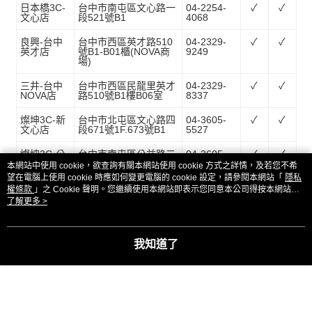
日本橋3C-
台中市南屯區文心路一
04-2254-
✓
✓
文心店
段521號B1
4068
良興-台中
台中市西區英才路510
04-2329-
✓
✓
英才店
號B1-B01櫃(NOVA商
9249
場)
三井-台中
台中市西區民龍里英才
04-2329-
✓
✓
NOVA店
路510號B1樓B06室
8337
燦坤3C-新
台中市北屯區文心路四
04-3605-
✓
✓
文心店
段671號1F.673號B1
5527
燦坤3C-公
台中市南屯區公益路二
04-3605-
✓
✓
益店
段125號
5706
本網站中使用 cookie，欲查詢有關本網站使用 cookie 方式之詳情，及若您不希
望在電腦上使用 cookie 時應如何變更電腦的 cookie 設定，請參閱本網站「
隱私
燦坤3C-台
台中市南區復興路一段
04-3605-
✓
✓
權條款
」之 Cookie 聲明。您繼續使用本網站即表示您同意本公司得按本網站使
中旗艦店
270號
5513
用條款之 Cookie 聲明使用 cookie。
了解更多 >
燦坤3C-彰
彰化縣彰化市彰新路一
04-701-
✓
✓
化店
段138巷1號
1500
我知道了
雲嘉南
展示
販售
日本橋-台
台南市東區北門路一段
06-223-
✓
✓
南彩虹店
252號2樓B區
2755