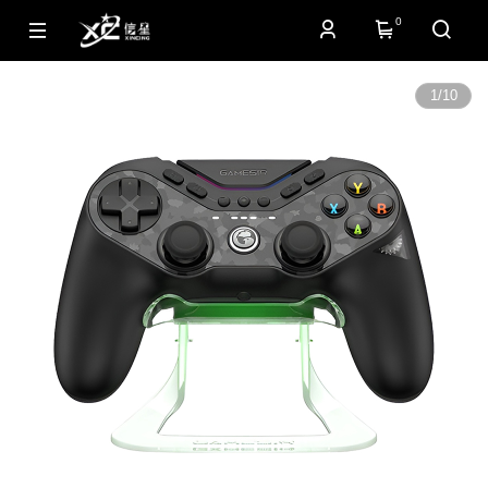
0
1
/
10