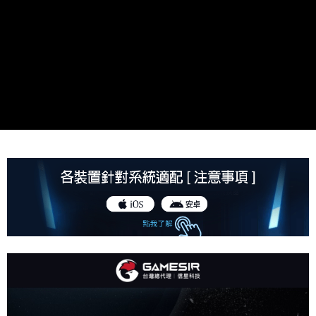
每筆NT$80，滿NT$1,500(含以上)免運費
購買商品的店家。未經商家同意取消之訂單仍視為有效，需透過AFTEE先享
後付繳納相關費用。
付款後7-11取貨
※ 交易是否成功請以「AFTEE先享後付 」之結帳頁面顯示為準，若有關於
是否繳費成功／繳費後需取消欲退款等相關疑問，請聯繫「AFTEE先享後付
每筆NT$80，滿NT$1,500(含以上)免運費
客戶支援中心」
https://netprotections.freshdesk.com/support/home
宅配本島
【注意事項】
１．透過由恩沛科技股份有限公司提供之「AFTEE先享後付」服務完成之交
每筆NT$150，滿NT$2,000(含以上)免運費
易，需依本服務之必要範圍內提供個人資料，並將交易相關給付款項請求債
權轉讓予恩沛科技股份有限公司。
宅配離島
２．關於個人資料處理事宜，請瀏覽以下網址：
每筆NT$320
https://aftee.tw/terms/#terms3
３．未成年的使用者請事先徵得法定代理人或監護人之同意方可使用
「AFTEE先享後付」，若未經同意申辦者引起之損失，本公司不負相關責
任。
４．使用「AFTEE先享後付」時，將依據個別帳號之用戶狀況，依本公司即
時審查核予不同之上限額度；若仍有額度不足之情形，本公司將視審查結果
請求用戶進行身份認證。
５．嚴禁一人註冊多個帳號或使用他人資訊註冊。若發現惡意使用之情形，
恩沛科技股份有限公司將有權停止該用戶之使用額度並採取法律行動。