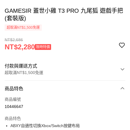
GAMESIR 蓋世小雞 T3 PRO 九尾狐 遊戲手把
(套裝版)
超取滿NT$1,500免運
NT$2,686
NT$2,280
限時特價
付款與運送方式
超取滿NT$1,500免運
付款方式
商品特色
信用卡一次付款
商品編號
信用卡分期付款
10446647
3 期 0 利率 每期
NT$895
21家銀行
商品特色
6 期 0 利率 每期
NT$447
21家銀行
合作金庫商業銀行
第一商業銀行
ABXY自適性切換Xbox/Switch按鍵布局
華南商業銀行
彰化商業銀行
合作金庫商業銀行
第一商業銀行