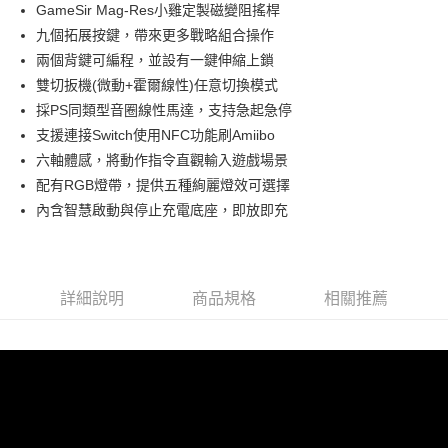
超商取貨付款
GameSir Mag-Res小雞定製磁變阻搖桿
上海商業儲蓄銀行
台北富邦商業銀行
華南商業銀行
彰化商業銀行
國泰世華商業銀行
兆豐國際商業銀行
九個拓展按鍵，帶來更多戰略組合操作
LINE Pay
上海商業儲蓄銀行
台北富邦商業銀行
臺灣中小企業銀行
台中商業銀行
兩個背鍵可編程，並設有一鍵伸縮上鎖
國泰世華商業銀行
兆豐國際商業銀行
匯豐（台灣）商業銀行
華泰商業銀行
街口支付
臺灣中小企業銀行
台中商業銀行
雙切扳機(微動+霍爾線性)任意切換模式
聯邦商業銀行
遠東國際商業銀行
匯豐（台灣）商業銀行
華泰商業銀行
採PS同類型音圈線性馬達，支持急起急停
悠遊付
元大商業銀行
永豐商業銀行
聯邦商業銀行
遠東國際商業銀行
支援連接Switch使用NFC功能刷Amiibo
玉山商業銀行
星展（台灣）商業銀行
元大商業銀行
永豐商業銀行
AFTEE先享後付
六軸體感，將動作指令直觀輸入遊戲場景
台新國際商業銀行
中國信託商業銀行
玉山商業銀行
星展（台灣）商業銀行
相關說明
台灣樂天信用卡公司
配有RGB燈帶，提供五種絢麗燈效可選擇
台新國際商業銀行
中國信託商業銀行
【關於「AFTEE先享後付」】
內含智慧啟動與停止充電底座，即放即充
台灣樂天信用卡公司
ATM付款
AFTEE先享後付是「在收到商品之後才付款」的支付方式。 讓您購物簡單
便利好安心！
１．簡單：不需註冊會員、不需綁卡、不需儲值。
運送方式
２．便利：只要手機號碼，簡訊認證，即可結帳。
３．安心：先確認商品／服務後，再付款。
全家取貨付款
詳細說明
商品規格
相關推薦
每筆NT$150
【「AFTEE先享後付」結帳流程】
１．於結帳方式選擇「AFTEE先享後付」後，將跳轉至「AFTEE先享後付」
付款後全家取貨
結帳頁面，進行簡訊認證並確認金額後，即可完成結帳。
２．訂單成立數日內，您將收到繳費通知簡訊。
每筆NT$150
３．收到繳費通知簡訊後14天內，點擊此簡訊中的連結，可透過四大超商／
ATM／網路銀行／等多元方式進行付款，方視為交易完成。
7-11取貨付款
※ 請注意：結帳手續完成當下不需立刻繳費，但若您需要取消訂單，請聯絡