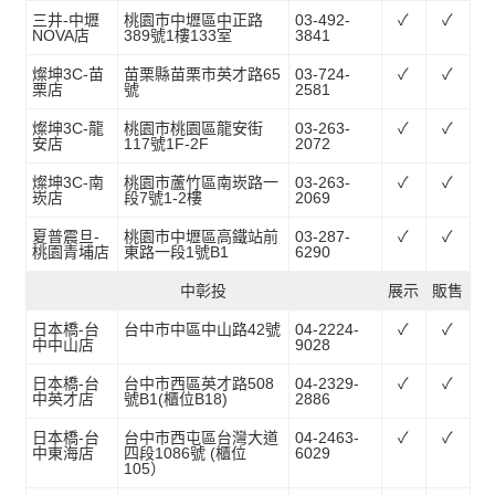
三井-中壢
桃園市中壢區中正路
03-492-
✓
✓
NOVA店
389號1樓133室
3841
燦坤3C-苗
苗栗縣苗栗市英才路65
03-724-
✓
✓
栗店
號
2581
燦坤3C-龍
桃園市桃園區龍安街
03-263-
✓
✓
安店
117號1F-2F
2072
燦坤3C-南
桃園市蘆竹區南崁路一
03-263-
✓
✓
崁店
段7號1-2樓
2069
夏普震旦-
桃園市中壢區高鐵站前
03-287-
✓
✓
桃園青埔店
東路一段1號B1
6290
中彰投
展示
販售
日本橋-台
台中市中區中山路42號
04-2224-
✓
✓
中中山店
9028
日本橋-台
台中市西區英才路508
04-2329-
✓
✓
中英才店
號B1(櫃位B18)
2886
日本橋-台
台中市西屯區台灣大道
04-2463-
✓
✓
中東海店
四段1086號 (櫃位
6029
105）