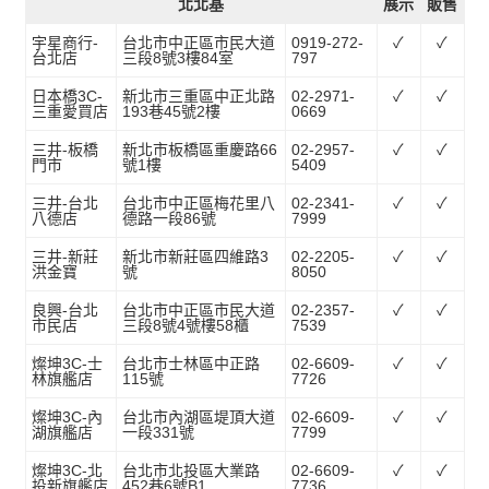
北北基
展示
販售
宇星商行-
台北市中正區市民大道
0919-272-
✓
✓
台北店
三段8號3樓84室
797
日本橋3C-
新北市三重區中正北路
02-2971-
✓
✓
三重愛買店
193巷45號2樓
0669
三井-板橋
新北市板橋區重慶路66
02-2957-
✓
✓
門市
號1樓
5409
三井-台北
台北市中正區梅花里八
02-2341-
✓
✓
八德店
德路一段86號
7999
三井-新莊
新北市新莊區四維路3
02-2205-
✓
✓
洪金寶
號
8050
良興-台北
台北市中正區市民大道
02-2357-
✓
✓
市民店
三段8號4號樓58櫃
7539
燦坤3C-士
台北市士林區中正路
02-6609-
✓
✓
林旗艦店
115號
7726
燦坤3C-內
台北市內湖區堤頂大道
02-6609-
✓
✓
湖旗艦店
一段331號
7799
燦坤3C-北
台北市北投區大業路
02-6609-
✓
✓
投新旗艦店
452巷6號B1
7736