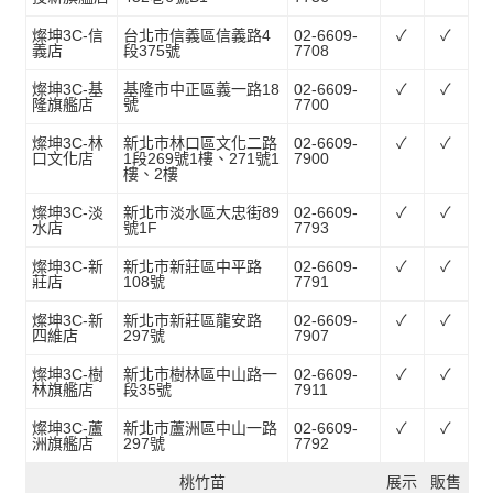
燦坤3C-信
台北市信義區信義路4
02-6609-
✓
✓
義店
段375號
7708
燦坤3C-基
基隆市中正區義一路18
02-6609-
✓
✓
隆旗艦店
號
7700
燦坤3C-林
新北市林口區文化二路
02-6609-
✓
✓
口文化店
1段269號1樓、271號1
7900
樓、2樓
燦坤3C-淡
新北市淡水區大忠街89
02-6609-
✓
✓
水店
號1F
7793
燦坤3C-新
新北市新莊區中平路
02-6609-
✓
✓
莊店
108號
7791
燦坤3C-新
新北市新莊區龍安路
02-6609-
✓
✓
四維店
297號
7907
燦坤3C-樹
新北市樹林區中山路一
02-6609-
✓
✓
林旗艦店
段35號
7911
燦坤3C-蘆
新北市蘆洲區中山一路
02-6609-
✓
✓
洲旗艦店
297號
7792
桃竹苗
展示
販售