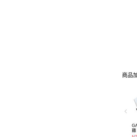
商品加
G
雞
用
NT