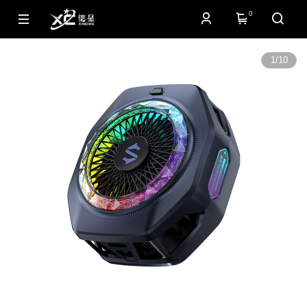
0
1
/
10