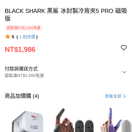
BLACK SHARK 黑鯊 冰封製冷背夾5 PRO 磁吸
版
超取滿NT$1,500免運
5
(
3
則評價
)
NT$1,986
付款與運送方式
超取滿NT$1,500免運
付款方式
信用卡一次付款
商品加價購 (4)
查看全部
信用卡分期付款
3 期 0 利率 每期
NT$662
21家銀行
6 期 0 利率 每期
NT$331
21家銀行
合作金庫商業銀行
第一商業銀行
華南商業銀行
彰化商業銀行