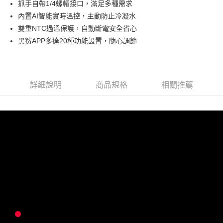
抓手自帶1/4螺帽接口，滿足多種需求
每筆NT$80，滿NT$1,500(含以上)免運費
購買商品的店家。未經商家同意取消之訂單仍視為有效，需透過AFTEE先享
後付繳納相關費用。
內置AI智能實時溫控，主動防止冷凝水
付款後7-11取貨
※ 交易是否成功請以「AFTEE先享後付 」之結帳頁面顯示為準，若有關於
雙重NTC過溫保護，自動斷電安全省心
是否繳費成功／繳費後需取消欲退款等相關疑問，請聯繫「AFTEE先享後付
每筆NT$80，滿NT$1,500(含以上)免運費
黑鯊APP多達20種功能設置，隨心調節
客戶支援中心」
https://netprotections.freshdesk.com/support/home
宅配本島
【注意事項】
１．透過由恩沛科技股份有限公司提供之「AFTEE先享後付」服務完成之交
每筆NT$150，滿NT$2,000(含以上)免運費
易，需依本服務之必要範圍內提供個人資料，並將交易相關給付款項請求債
詳細說明
商品規格
相關推薦
權轉讓予恩沛科技股份有限公司。
宅配離島
２．關於個人資料處理事宜，請瀏覽以下網址：
每筆NT$320
https://aftee.tw/terms/#terms3
３．未成年的使用者請事先徵得法定代理人或監護人之同意方可使用
「AFTEE先享後付」，若未經同意申辦者引起之損失，本公司不負相關責
任。
４．使用「AFTEE先享後付」時，將依據個別帳號之用戶狀況，依本公司即
時審查核予不同之上限額度；若仍有額度不足之情形，本公司將視審查結果
請求用戶進行身份認證。
５．嚴禁一人註冊多個帳號或使用他人資訊註冊。若發現惡意使用之情形，
恩沛科技股份有限公司將有權停止該用戶之使用額度並採取法律行動。