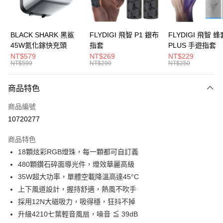
合作金庫商業銀行
第一商業銀行
超商取貨付款
上海商業儲蓄銀行
台北富邦商業銀行
華南商業銀行
彰化商業銀行
國泰世華商業銀行
兆豐國際商業銀行
LINE Pay
上海商業儲蓄銀行
台北富邦商業銀行
臺灣中小企業銀行
台中商業銀行
國泰世華商業銀行
兆豐國際商業銀行
BLACK SHARK 黑鯊
FLYDIGI 飛智 P1 銀布
FLYDIGI 飛智 蜂
匯豐（台灣）商業銀行
華泰商業銀行
街口支付
臺灣中小企業銀行
台中商業銀行
45W氮化鎵快充頭
指套
PLUS 手遊指套
聯邦商業銀行
遠東國際商業銀行
匯豐（台灣）商業銀行
華泰商業銀行
NT$579
NT$269
NT$229
悠遊付
元大商業銀行
永豐商業銀行
NT$599
NT$299
NT$250
聯邦商業銀行
遠東國際商業銀行
玉山商業銀行
星展（台灣）商業銀行
元大商業銀行
永豐商業銀行
AFTEE先享後付
台新國際商業銀行
中國信託商業銀行
玉山商業銀行
星展（台灣）商業銀行
商品特色
相關說明
台灣樂天信用卡公司
台新國際商業銀行
中國信託商業銀行
【關於「AFTEE先享後付」】
商品編號
台灣樂天信用卡公司
ATM付款
AFTEE先享後付是「在收到商品之後才付款」的支付方式。 讓您購物簡單
10720277
便利好安心！
１．簡單：不需註冊會員、不需綁卡、不需儲值。
運送方式
２．便利：只要手機號碼，簡訊認證，即可結帳。
商品特色
３．安心：先確認商品／服務後，再付款。
全家取貨付款
18顆炫彩RGB燈珠，每一顆都可自訂義
480顆鑽石碎面導光件，燈效華麗高級
每筆NT$150
【「AFTEE先享後付」結帳流程】
１．於結帳方式選擇「AFTEE先享後付」後，將跳轉至「AFTEE先享後付」
35W超大功率，單體空載降溫高達45°C
付款後全家取貨
結帳頁面，進行簡訊認證並確認金額後，即可完成結帳。
上下風道設計，握持舒適，熱風不吹手
２．訂單成立數日內，您將收到繳費通知簡訊。
每筆NT$150
採用12N大磁吸力，吸得穩，狂抖不掉
３．收到繳費通知簡訊後14天內，點擊此簡訊中的連結，可透過四大超商／
ATM／網路銀行／等多元方式進行付款，方視為交易完成。
升級4210七葉輕音風扇，噪音 ≦ 39dB
7-11取貨付款
※ 請注意：結帳手續完成當下不需立刻繳費，但若您需要取消訂單，請聯絡