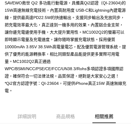
３．收到繳費通知簡訊後14天內，點擊此簡訊中的連結，可透過四大超商／
SAVEWO救世 Qi2 多功能行動電源，具備真Qi2認證（QI-23604)的
ATM／網路銀行／等多元方式進行付款，方視為交易完成。
7-11取貨付款
15W高速無線充電技術，內置高耐用度 USB-C和Lightning內建電源
※ 請注意：結帳手續完成當下不需立刻繳費，但若您需要取消訂單，請聯絡
線，提供最高達PD22.5W的快速輸出。支援同步輸出及充放同步，
每筆NT$80，滿NT$1,500(含以上)免運費
購買商品的店家。未經商家同意取消之訂單仍視為有效，需透過AFTEE先享
後付繳納相關費用。
把充電效率最大化，真正達到一機多用的效果。內置鋁合金支架，
付款後7-11取貨
※ 交易是否成功請以「AFTEE先享後付 」之結帳頁面顯示為準，若有關於
讓你邊充電邊使用手機，大大提升實用性。MC1002Q2的螢幕可以
是否繳費成功／繳費後需取消欲退款等相關疑問，請聯繫「AFTEE先享後付
每筆NT$80，滿NT$1,500(含以上)免運費
客戶支援中心」
https://netprotections.freshdesk.com/support/home
即時顯示電量及充電速度，讓你隨時掌握充電狀態。採用優質
10000mAh 3.85V 38.5Wh高電量電芯，配及優質電源管理系統，提
宅配本島
【注意事項】
供了優秀的能源轉換率，相比同類型產品能提供更多實際可用電
１．透過由恩沛科技股份有限公司提供之「AFTEE先享後付」服務完成之交
每筆NT$150，滿NT$2,000(含以上)免運費
易，需依本服務之必要範圍內提供個人資料，並將交易相關給付款項請求債
量。MC1002Q2真正通過
權轉讓予恩沛科技股份有限公司。
宅配離島
WPC/BSMI/NCC/PSE/CE/FCC/UN38.3/Rohs多項認證多項國際認
２．關於個人資料處理事宜，請瀏覽以下網址：
每筆NT$320
證，確保符合一切法律法規，品質保證，絕對是大家安心之選！
https://aftee.tw/terms/#terms3
３．未成年的使用者請事先徵得法定代理人或監護人之同意方可使用
*Qi2官方認證字號：QI-23604，可提供iPhone真正15W 高速無線充
「AFTEE先享後付」，若未經同意申辦者引起之損失，本公司不負相關責
電。
任。
４．使用「AFTEE先享後付」時，將依據個別帳號之用戶狀況，依本公司即
時審查核予不同之上限額度；若仍有額度不足之情形，本公司將視審查結果
請求用戶進行身份認證。
５．嚴禁一人註冊多個帳號或使用他人資訊註冊。若發現惡意使用之情形，
詳細說明
商品規格
相關推薦
恩沛科技股份有限公司將有權停止該用戶之使用額度並採取法律行動。