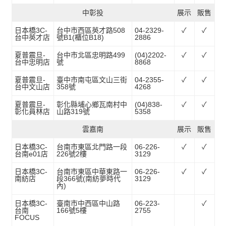
中彰投
展示
販售
日本橋3C-
台中市西區英才路508
04-2329-
✓
✓
台中英才店
號B1(櫃位B18)
2886
夏普震旦-
台中市北區忠明路499
(04)2202-
✓
✓
台中忠明店
號
8868
夏普震旦-
臺中市南屯區文山三街
04-2355-
✓
✓
台中文山店
358號
4268
夏普震旦-
彰化縣埔心鄉瓦南村中
(04)838-
✓
✓
彰化員林店
山路319號
5358
雲嘉南
展示
販售
日本橋3C-
台南市東區北門路一段
06-226-
✓
✓
台南e01店
226號2樓
3129
日本橋3C-
台南市東區中華東路一
06-226-
✓
✓
南紡店
段366號(南紡夢時代
3129
內)
日本橋3C-
臺南市中西區中山路
06-223-
✓
台南
166號5樓
2755
FOCUS