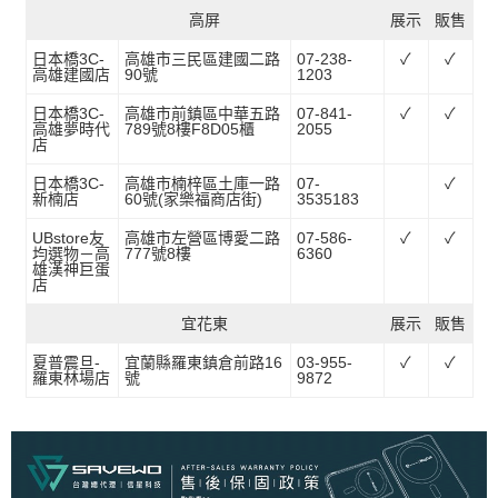
高屏
展示
販售
日本橋3C-
高雄市三民區建國二路
07-238-
✓
✓
高雄建國店
90號
1203
日本橋3C-
高雄市前鎮區中華五路
07-841-
✓
✓
高雄夢時代
789號8樓F8D05櫃
2055
店
日本橋3C-
高雄市楠梓區土庫一路
07-
✓
新楠店
60號(家樂福商店街)
3535183
UBstore友
高雄市左營區博愛二路
07-586-
✓
✓
均選物－高
777號8樓
6360
雄漢神巨蛋
店
宜花東
展示
販售
夏普震旦-
宜蘭縣羅東鎮倉前路16
03-955-
✓
✓
羅東林場店
號
9872