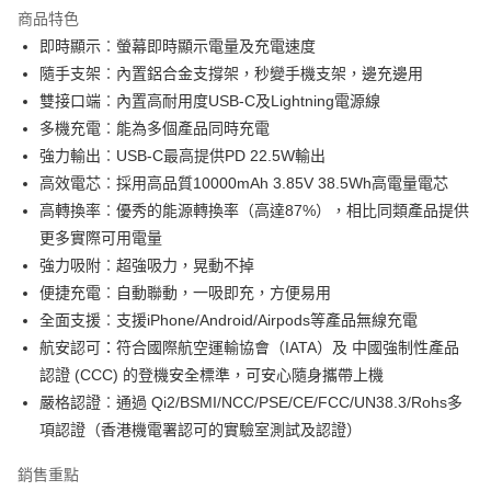
商品特色
6 期 0 利率 每期
NT$314
21家銀行
合作金庫商業銀行
第一商業銀行
即時顯示︰螢幕即時顯示電量及充電速度
華南商業銀行
彰化商業銀行
合作金庫商業銀行
第一商業銀行
超商取貨付款
隨手支架︰內置鋁合金支撐架，秒變手機支架，邊充邊用
上海商業儲蓄銀行
台北富邦商業銀行
華南商業銀行
彰化商業銀行
國泰世華商業銀行
兆豐國際商業銀行
雙接口端︰內置高耐用度USB-C及Lightning電源線
LINE Pay
上海商業儲蓄銀行
台北富邦商業銀行
臺灣中小企業銀行
台中商業銀行
多機充電︰能為多個產品同時充電
國泰世華商業銀行
兆豐國際商業銀行
匯豐（台灣）商業銀行
華泰商業銀行
街口支付
臺灣中小企業銀行
台中商業銀行
強力輸出︰USB-C最高提供PD 22.5W輸出
聯邦商業銀行
遠東國際商業銀行
匯豐（台灣）商業銀行
華泰商業銀行
高效電芯︰採用高品質10000mAh 3.85V 38.5Wh高電量電芯
悠遊付
元大商業銀行
永豐商業銀行
聯邦商業銀行
遠東國際商業銀行
高轉換率︰優秀的能源轉換率（高達87%），相比同類產品提供
玉山商業銀行
星展（台灣）商業銀行
元大商業銀行
永豐商業銀行
AFTEE先享後付
更多實際可用電量
台新國際商業銀行
中國信託商業銀行
玉山商業銀行
星展（台灣）商業銀行
相關說明
台灣樂天信用卡公司
強力吸附︰超強吸力，晃動不掉
台新國際商業銀行
中國信託商業銀行
【關於「AFTEE先享後付」】
便捷充電︰自動聯動，一吸即充，方便易用
台灣樂天信用卡公司
ATM付款
AFTEE先享後付是「在收到商品之後才付款」的支付方式。 讓您購物簡單
全面支援︰支援iPhone/Android/Airpods等產品無線充電
便利好安心！
１．簡單：不需註冊會員、不需綁卡、不需儲值。
航安認可：符合國際航空運輸協會（IATA）及 中國強制性產品
運送方式
２．便利：只要手機號碼，簡訊認證，即可結帳。
認證 (CCC) 的登機安全標準，可安心隨身攜帶上機
３．安心：先確認商品／服務後，再付款。
全家取貨付款
嚴格認證︰通過 Qi2/BSMI/NCC/PSE/CE/FCC/UN38.3/Rohs多
每筆NT$150
【「AFTEE先享後付」結帳流程】
項認證（香港機電署認可的實驗室測試及認證）
１．於結帳方式選擇「AFTEE先享後付」後，將跳轉至「AFTEE先享後付」
付款後全家取貨
結帳頁面，進行簡訊認證並確認金額後，即可完成結帳。
銷售重點
２．訂單成立數日內，您將收到繳費通知簡訊。
每筆NT$150