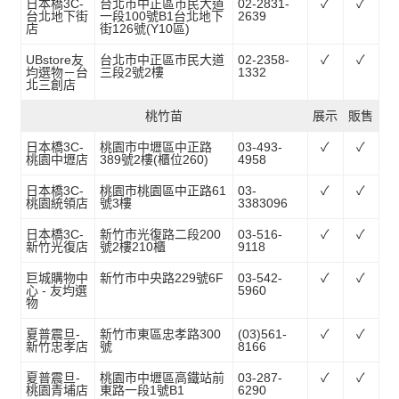
日本橋3C-
台北市中正區市民大道
02-2831-
✓
✓
台北地下街
一段100號B1台北地下
2639
店
街126號(Y10區)
UBstore友
台北市中正區市民大道
02-2358-
✓
✓
均選物－台
三段2號2樓
1332
北三創店
桃竹苗
展示
販售
日本橋3C-
桃園市中壢區中正路
03-493-
✓
✓
桃園中壢店
389號2樓(櫃位260)
4958
日本橋3C-
桃園市桃園區中正路61
03-
✓
✓
桃園統領店
號3樓
3383096
日本橋3C-
新竹市光復路二段200
03-516-
✓
✓
新竹光復店
號2樓210櫃
9118
巨城購物中
新竹市中央路229號6F
03-542-
✓
✓
心 - 友均選
5960
物
夏普震旦-
新竹市東區忠孝路300
(03)561-
✓
✓
新竹忠孝店
號
8166
夏普震旦-
桃園市中壢區高鐵站前
03-287-
✓
✓
桃園青埔店
東路一段1號B1
6290