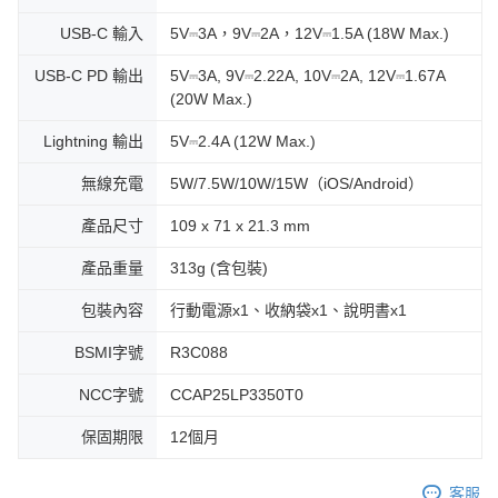
USB-C 輸入
5V⎓3A，9V⎓2A，12V⎓1.5A (18W Max.)
USB-C PD 輸出
5V⎓3A, 9V⎓2.22A, 10V⎓2A, 12V⎓1.67A
(20W Max.)
Lightning 輸出
5V⎓2.4A (12W Max.)
無線充電
5W/7.5W/10W/15W（iOS/Android）
產品尺寸
109 x 71 x 21.3 mm
產品重量
313g (含包裝)
包裝內容
行動電源x1、收納袋x1、說明書x1
BSMI字號
R3C088
NCC字號
CCAP25LP3350T0
保固期限
12個月
客服