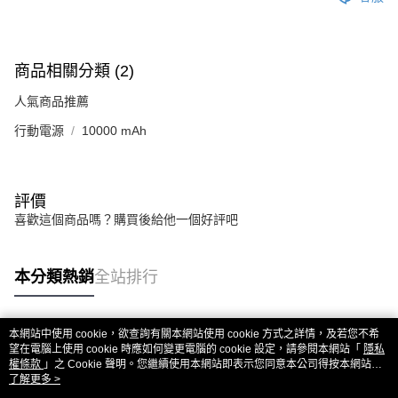
商品相關分類 (2)
人氣商品推薦
行動電源
10000 mAh
評價
喜歡這個商品嗎？購買後給他一個好評吧
本分類熱銷
全站排行
本網站中使用 cookie，欲查詢有關本網站使用 cookie 方式之詳情，及若您不希
熱門標籤
望在電腦上使用 cookie 時應如何變更電腦的 cookie 設定，請參閱本網站「
隱私
權條款
」之 Cookie 聲明。您繼續使用本網站即表示您同意本公司得按本網站使
用條款之 Cookie 聲明使用 cookie。
了解更多 >