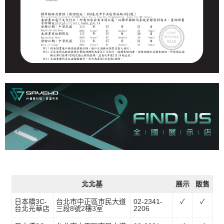
北北基
展示
販售
日本橋3C-
台北市中正區市民大道
02-2341-
✓
✓
台北光華店
三段8號2樓3室
2206