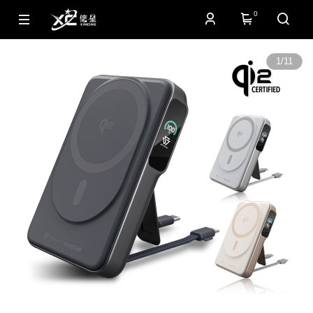
0
1
/
11