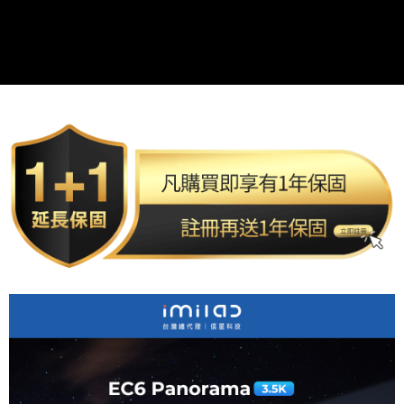
付款後7-11取貨
※ 交易是否成功請以「AFTEE先享後付 」之結帳頁面顯示為準，若有關於
是否繳費成功／繳費後需取消欲退款等相關疑問，請聯繫「AFTEE先享後付
每筆NT$80，滿NT$1,500(含以上)免運費
客戶支援中心」
https://netprotections.freshdesk.com/support/home
宅配本島
【注意事項】
１．透過由恩沛科技股份有限公司提供之「AFTEE先享後付」服務完成之交
每筆NT$150，滿NT$2,000(含以上)免運費
易，需依本服務之必要範圍內提供個人資料，並將交易相關給付款項請求債
權轉讓予恩沛科技股份有限公司。
宅配離島
２．關於個人資料處理事宜，請瀏覽以下網址：
每筆NT$320
https://aftee.tw/terms/#terms3
３．未成年的使用者請事先徵得法定代理人或監護人之同意方可使用
「AFTEE先享後付」，若未經同意申辦者引起之損失，本公司不負相關責
任。
４．使用「AFTEE先享後付」時，將依據個別帳號之用戶狀況，依本公司即
時審查核予不同之上限額度；若仍有額度不足之情形，本公司將視審查結果
請求用戶進行身份認證。
５．嚴禁一人註冊多個帳號或使用他人資訊註冊。若發現惡意使用之情形，
恩沛科技股份有限公司將有權停止該用戶之使用額度並採取法律行動。