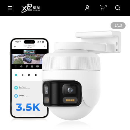
0
1
/
10