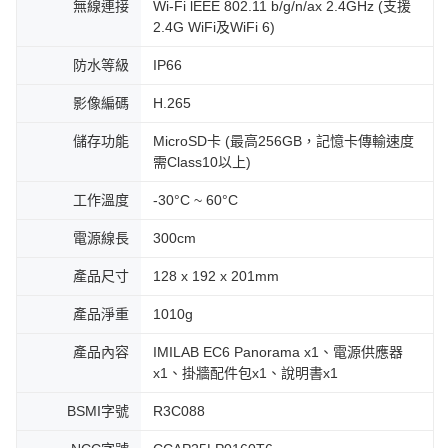
無線連接
Wi-Fi lEEE 802.11 b/g/n/ax 2.4GHz (支援
2.4G WiFi及WiFi 6)
防水等級
IP66
影像編碼
H.265
儲存功能
MicroSD卡 (最高256GB，記憶卡傳輸速度
需Class10以上)
工作溫度
-30°C ~ 60°C
電源線長
300cm
產品尺寸
128 x 192 x 201mm
產品淨重
1010g
產品內容
IMILAB EC6 Panorama x1、電源供應器
x1、掛牆配件包x1、說明書x1
BSMI字號
R3C088