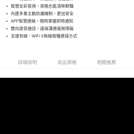
LINE Pay
上海商業儲蓄銀行
台北富邦商業銀行
臺灣中小企業銀行
台中商業銀行
智慧全彩夜視，夜晚也能清晰鮮豔
國泰世華商業銀行
兆豐國際商業銀行
匯豐（台灣）商業銀行
華泰商業銀行
街口支付
臺灣中小企業銀行
台中商業銀行
內建多重主動防護機制，更加安全
聯邦商業銀行
遠東國際商業銀行
匯豐（台灣）商業銀行
華泰商業銀行
APP智慧連線，隨時掌握即時通知
悠遊付
元大商業銀行
永豐商業銀行
聯邦商業銀行
遠東國際商業銀行
雙向語音通話，遠端溝通毫無障礙
玉山商業銀行
星展（台灣）商業銀行
元大商業銀行
永豐商業銀行
AFTEE先享後付
支援有線、WiFi 6無線兩種連接方式
台新國際商業銀行
中國信託商業銀行
玉山商業銀行
星展（台灣）商業銀行
相關說明
台灣樂天信用卡公司
台新國際商業銀行
中國信託商業銀行
【關於「AFTEE先享後付」】
台灣樂天信用卡公司
ATM付款
AFTEE先享後付是「在收到商品之後才付款」的支付方式。 讓您購物簡單
便利好安心！
詳細說明
商品規格
相關推薦
１．簡單：不需註冊會員、不需綁卡、不需儲值。
運送方式
２．便利：只要手機號碼，簡訊認證，即可結帳。
３．安心：先確認商品／服務後，再付款。
全家取貨付款
每筆NT$150
【「AFTEE先享後付」結帳流程】
１．於結帳方式選擇「AFTEE先享後付」後，將跳轉至「AFTEE先享後付」
付款後全家取貨
結帳頁面，進行簡訊認證並確認金額後，即可完成結帳。
２．訂單成立數日內，您將收到繳費通知簡訊。
每筆NT$150
３．收到繳費通知簡訊後14天內，點擊此簡訊中的連結，可透過四大超商／
ATM／網路銀行／等多元方式進行付款，方視為交易完成。
7-11取貨付款
※ 請注意：結帳手續完成當下不需立刻繳費，但若您需要取消訂單，請聯絡
每筆NT$80，滿NT$1,500(含以上)免運費
購買商品的店家。未經商家同意取消之訂單仍視為有效，需透過AFTEE先享
後付繳納相關費用。