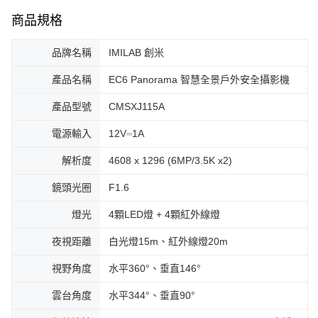
商品規格
品牌名稱
IMILAB 創米
產品名稱
EC6 Panorama 智慧全景戶外安全攝影機
產品型號
CMSXJ115A
電源輸入
12V⎓1A
解析度
4608 x 1296 (6MP/3.5K x2)
鏡頭光圈
F1.6
燈光
4顆LED燈 + 4顆紅外線燈
夜視距離
白光燈15m、紅外線燈20m
視野角度
水平360°、垂直146°
雲台角度
水平344°、垂直90°