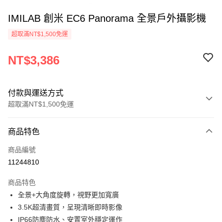
IMILAB 創米 EC6 Panorama 全景戶外攝影機
超取滿NT$1,500免運
NT$3,386
付款與運送方式
超取滿NT$1,500免運
付款方式
商品特色
信用卡一次付款
商品編號
信用卡分期付款
11244810
3 期 0 利率 每期
NT$1,128
21家銀行
商品特色
6 期 0 利率 每期
NT$564
21家銀行
合作金庫商業銀行
第一商業銀行
全景+大角度旋轉，視野更加寬廣
華南商業銀行
彰化商業銀行
合作金庫商業銀行
第一商業銀行
超商取貨付款
3.5K超清畫質，呈現清晰即時影像
上海商業儲蓄銀行
台北富邦商業銀行
華南商業銀行
彰化商業銀行
國泰世華商業銀行
兆豐國際商業銀行
IP66防塵防水、安置室外穩定運作