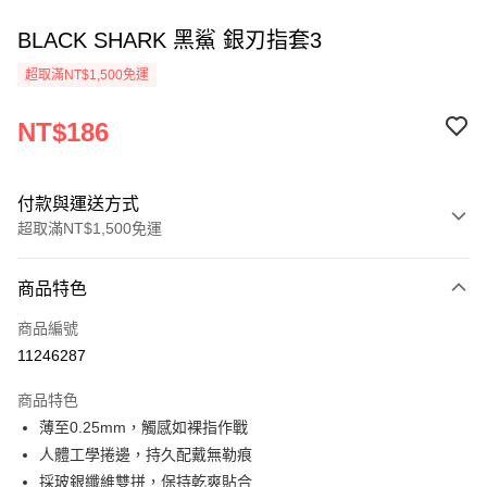
BLACK SHARK 黑鯊 銀刃指套3
超取滿NT$1,500免運
NT$186
付款與運送方式
超取滿NT$1,500免運
付款方式
商品特色
信用卡一次付款
商品編號
信用卡分期付款
11246287
3 期 0 利率 每期
NT$62
21家銀行
商品特色
6 期 0 利率 每期
NT$31
21家銀行
合作金庫商業銀行
第一商業銀行
薄至0.25mm，觸感如裸指作戰
華南商業銀行
彰化商業銀行
合作金庫商業銀行
第一商業銀行
超商取貨付款
人體工學捲邊，持久配戴無勒痕
上海商業儲蓄銀行
台北富邦商業銀行
華南商業銀行
彰化商業銀行
國泰世華商業銀行
兆豐國際商業銀行
採玻銀纖維雙拼，保持乾爽貼合