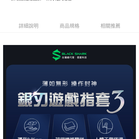
LINE Pay
上海商業儲蓄銀行
台北富邦商業銀行
臺灣中小企業銀行
台中商業銀行
國泰世華商業銀行
兆豐國際商業銀行
匯豐（台灣）商業銀行
華泰商業銀行
街口支付
臺灣中小企業銀行
台中商業銀行
聯邦商業銀行
遠東國際商業銀行
匯豐（台灣）商業銀行
華泰商業銀行
悠遊付
元大商業銀行
永豐商業銀行
詳細說明
商品規格
相關推薦
聯邦商業銀行
遠東國際商業銀行
玉山商業銀行
星展（台灣）商業銀行
元大商業銀行
永豐商業銀行
AFTEE先享後付
台新國際商業銀行
中國信託商業銀行
玉山商業銀行
星展（台灣）商業銀行
相關說明
台灣樂天信用卡公司
台新國際商業銀行
中國信託商業銀行
【關於「AFTEE先享後付」】
台灣樂天信用卡公司
ATM付款
AFTEE先享後付是「在收到商品之後才付款」的支付方式。 讓您購物簡單
便利好安心！
１．簡單：不需註冊會員、不需綁卡、不需儲值。
運送方式
２．便利：只要手機號碼，簡訊認證，即可結帳。
３．安心：先確認商品／服務後，再付款。
全家取貨付款
每筆NT$150
【「AFTEE先享後付」結帳流程】
１．於結帳方式選擇「AFTEE先享後付」後，將跳轉至「AFTEE先享後付」
付款後全家取貨
結帳頁面，進行簡訊認證並確認金額後，即可完成結帳。
２．訂單成立數日內，您將收到繳費通知簡訊。
每筆NT$150
３．收到繳費通知簡訊後14天內，點擊此簡訊中的連結，可透過四大超商／
ATM／網路銀行／等多元方式進行付款，方視為交易完成。
7-11取貨付款
※ 請注意：結帳手續完成當下不需立刻繳費，但若您需要取消訂單，請聯絡
每筆NT$80，滿NT$1,500(含以上)免運費
購買商品的店家。未經商家同意取消之訂單仍視為有效，需透過AFTEE先享
後付繳納相關費用。