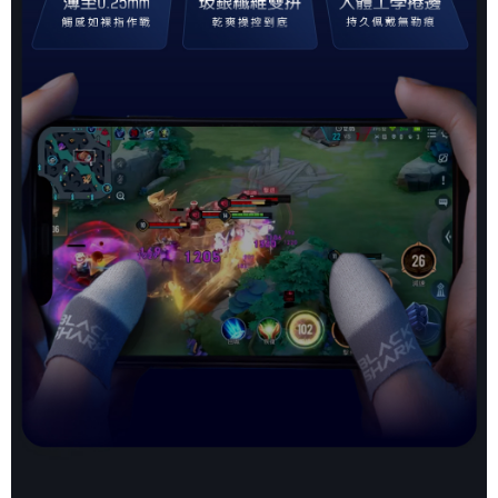
付款後7-11取貨
※ 交易是否成功請以「AFTEE先享後付 」之結帳頁面顯示為準，若有關於
是否繳費成功／繳費後需取消欲退款等相關疑問，請聯繫「AFTEE先享後付
每筆NT$80，滿NT$1,500(含以上)免運費
客戶支援中心」
https://netprotections.freshdesk.com/support/home
宅配本島
【注意事項】
１．透過由恩沛科技股份有限公司提供之「AFTEE先享後付」服務完成之交
每筆NT$150，滿NT$2,000(含以上)免運費
易，需依本服務之必要範圍內提供個人資料，並將交易相關給付款項請求債
權轉讓予恩沛科技股份有限公司。
宅配離島
２．關於個人資料處理事宜，請瀏覽以下網址：
每筆NT$320
https://aftee.tw/terms/#terms3
３．未成年的使用者請事先徵得法定代理人或監護人之同意方可使用
「AFTEE先享後付」，若未經同意申辦者引起之損失，本公司不負相關責
任。
４．使用「AFTEE先享後付」時，將依據個別帳號之用戶狀況，依本公司即
時審查核予不同之上限額度；若仍有額度不足之情形，本公司將視審查結果
請求用戶進行身份認證。
５．嚴禁一人註冊多個帳號或使用他人資訊註冊。若發現惡意使用之情形，
恩沛科技股份有限公司將有權停止該用戶之使用額度並採取法律行動。