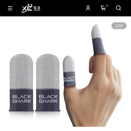
0
1
/
10