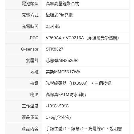
電池類型
高容高壓鋰聚合物
充電方式
磁吸式Pin充電
充電時間
2.5小時
PPG
VP60A4 + VC9213A（菲涅爾光學透鏡）
G-sensor
STK8327
氣壓計
芯思微AIR2520R
地磁
美斯MMC5617WA
按鍵
光學編碼器（HX3509），三個按鍵
喇叭
高保真5ATM防水喇叭
工作溫度
-10°C~50°C
產品重量
176g(含外盒)
產品內容
手錶主體x1、錶帶x1、充電線x1、說明書