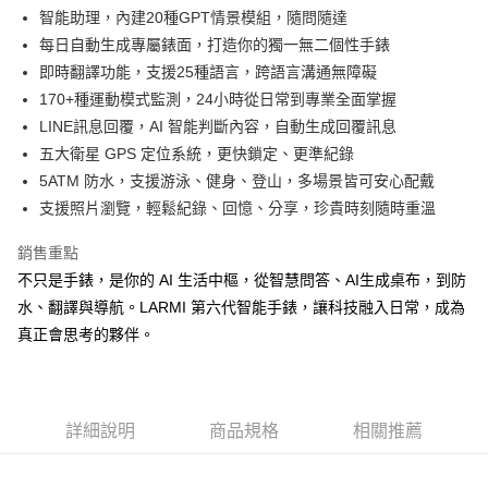
合作金庫商業銀行
第一商業銀行
智能助理，內建20種GPT情景模組，隨問隨達
華南商業銀行
彰化商業銀行
合作金庫商業銀行
第一商業銀行
超商取貨付款
每日自動生成專屬錶面，打造你的獨一無二個性手錶
上海商業儲蓄銀行
台北富邦商業銀行
華南商業銀行
彰化商業銀行
國泰世華商業銀行
兆豐國際商業銀行
即時翻譯功能，支援25種語言，跨語言溝通無障礙
LINE Pay
上海商業儲蓄銀行
台北富邦商業銀行
臺灣中小企業銀行
台中商業銀行
170+種運動模式監測，24小時從日常到專業全面掌握
國泰世華商業銀行
兆豐國際商業銀行
匯豐（台灣）商業銀行
華泰商業銀行
街口支付
臺灣中小企業銀行
台中商業銀行
LINE訊息回覆，AI 智能判斷內容，自動生成回覆訊息
聯邦商業銀行
遠東國際商業銀行
匯豐（台灣）商業銀行
華泰商業銀行
五大衛星 GPS 定位系統，更快鎖定、更準紀錄
悠遊付
元大商業銀行
永豐商業銀行
聯邦商業銀行
遠東國際商業銀行
5ATM 防水，支援游泳、健身、登山，多場景皆可安心配戴
玉山商業銀行
星展（台灣）商業銀行
元大商業銀行
永豐商業銀行
AFTEE先享後付
支援照片瀏覽，輕鬆紀錄、回憶、分享，珍貴時刻隨時重溫
台新國際商業銀行
中國信託商業銀行
玉山商業銀行
星展（台灣）商業銀行
相關說明
台灣樂天信用卡公司
台新國際商業銀行
中國信託商業銀行
銷售重點
【關於「AFTEE先享後付」】
台灣樂天信用卡公司
ATM付款
AFTEE先享後付是「在收到商品之後才付款」的支付方式。 讓您購物簡單
不只是手錶，是你的 AI 生活中樞，從智慧問答、AI生成桌布，到防
便利好安心！
水、翻譯與導航。LARMI 第六代智能手錶，讓科技融入日常，成為
１．簡單：不需註冊會員、不需綁卡、不需儲值。
運送方式
２．便利：只要手機號碼，簡訊認證，即可結帳。
真正會思考的夥伴。
３．安心：先確認商品／服務後，再付款。
全家取貨付款
每筆NT$150
【「AFTEE先享後付」結帳流程】
１．於結帳方式選擇「AFTEE先享後付」後，將跳轉至「AFTEE先享後付」
付款後全家取貨
結帳頁面，進行簡訊認證並確認金額後，即可完成結帳。
詳細說明
商品規格
相關推薦
２．訂單成立數日內，您將收到繳費通知簡訊。
每筆NT$150
３．收到繳費通知簡訊後14天內，點擊此簡訊中的連結，可透過四大超商／
ATM／網路銀行／等多元方式進行付款，方視為交易完成。