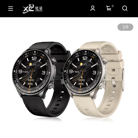
0
1
/
9