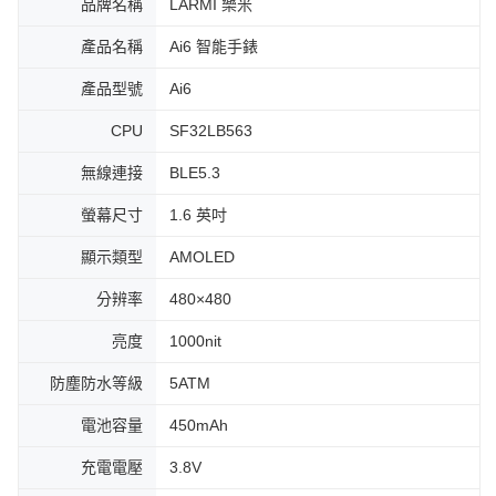
品牌名稱
LARMI 樂米
產品名稱
Ai6 智能手錶
產品型號
Ai6
CPU
SF32LB563
無線連接
BLE5.3
螢幕尺寸
1.6 英吋
顯示類型
AMOLED
分辨率
480×480
亮度
1000nit
防塵防水等級
5ATM
電池容量
450mAh
充電電壓
3.8V