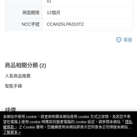
x1
保固期限
12個月
NCC字號
CCAH25LPA310T2
客服
商品相關分類 (2)
人氣商品推薦
智能手錶
評價
喜歡這個商品嗎？購買後給他一個好評吧
本網站中使用 cookie，欲查詢有關本網站使用 cookie 方式之詳情，及若您不希
望在電腦上使用 cookie 時應如何變更電腦的 cookie 設定，請參閱本網站「
隱私
權條款
」之 Cookie 聲明。您繼續使用本網站即表示您同意本公司得按本網站使
用條款之 Cookie 聲明使用 cookie。
了解更多 >
本分類熱銷
全站排行