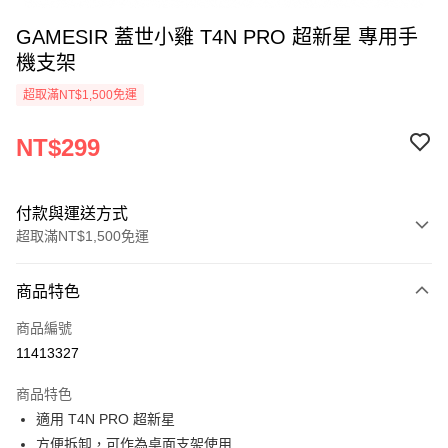
GAMESIR 蓋世小雞 T4N PRO 超新星 專用手
機支架
超取滿NT$1,500免運
NT$299
付款與運送方式
超取滿NT$1,500免運
付款方式
商品特色
信用卡一次付款
商品編號
信用卡分期付款
11413327
3 期 0 利率 每期
NT$99
21家銀行
商品特色
6 期 0 利率 每期
NT$49
21家銀行
合作金庫商業銀行
第一商業銀行
適用 T4N PRO 超新星
華南商業銀行
彰化商業銀行
合作金庫商業銀行
第一商業銀行
超商取貨付款
方便拆卸，可作為桌面支架使用
上海商業儲蓄銀行
台北富邦商業銀行