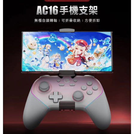
後付繳納相關費用。
付款後7-11取貨
※ 交易是否成功請以「AFTEE先享後付 」之結帳頁面顯示為準，若有關於
是否繳費成功／繳費後需取消欲退款等相關疑問，請聯繫「AFTEE先享後付
每筆NT$80，滿NT$1,500(含以上)免運費
客戶支援中心」
https://netprotections.freshdesk.com/support/home
宅配本島
【注意事項】
１．透過由恩沛科技股份有限公司提供之「AFTEE先享後付」服務完成之交
每筆NT$150，滿NT$2,000(含以上)免運費
易，需依本服務之必要範圍內提供個人資料，並將交易相關給付款項請求債
權轉讓予恩沛科技股份有限公司。
宅配離島
２．關於個人資料處理事宜，請瀏覽以下網址：
每筆NT$320
https://aftee.tw/terms/#terms3
３．未成年的使用者請事先徵得法定代理人或監護人之同意方可使用
「AFTEE先享後付」，若未經同意申辦者引起之損失，本公司不負相關責
任。
４．使用「AFTEE先享後付」時，將依據個別帳號之用戶狀況，依本公司即
時審查核予不同之上限額度；若仍有額度不足之情形，本公司將視審查結果
請求用戶進行身份認證。
５．嚴禁一人註冊多個帳號或使用他人資訊註冊。若發現惡意使用之情形，
恩沛科技股份有限公司將有權停止該用戶之使用額度並採取法律行動。