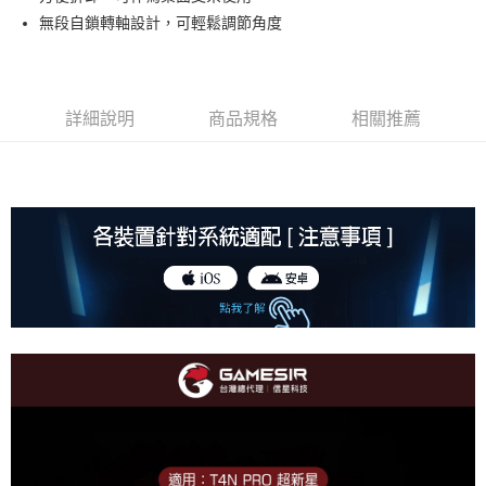
華南商業銀行
彰化商業銀行
國泰世華商業銀行
兆豐國際商業銀行
無段自鎖轉軸設計，可輕鬆調節角度
LINE Pay
上海商業儲蓄銀行
台北富邦商業銀行
臺灣中小企業銀行
台中商業銀行
國泰世華商業銀行
兆豐國際商業銀行
匯豐（台灣）商業銀行
華泰商業銀行
街口支付
臺灣中小企業銀行
台中商業銀行
聯邦商業銀行
遠東國際商業銀行
匯豐（台灣）商業銀行
華泰商業銀行
悠遊付
元大商業銀行
永豐商業銀行
詳細說明
商品規格
相關推薦
聯邦商業銀行
遠東國際商業銀行
玉山商業銀行
星展（台灣）商業銀行
元大商業銀行
永豐商業銀行
AFTEE先享後付
台新國際商業銀行
中國信託商業銀行
玉山商業銀行
星展（台灣）商業銀行
相關說明
台灣樂天信用卡公司
台新國際商業銀行
中國信託商業銀行
【關於「AFTEE先享後付」】
台灣樂天信用卡公司
ATM付款
AFTEE先享後付是「在收到商品之後才付款」的支付方式。 讓您購物簡單
便利好安心！
１．簡單：不需註冊會員、不需綁卡、不需儲值。
運送方式
２．便利：只要手機號碼，簡訊認證，即可結帳。
３．安心：先確認商品／服務後，再付款。
全家取貨付款
每筆NT$150
【「AFTEE先享後付」結帳流程】
１．於結帳方式選擇「AFTEE先享後付」後，將跳轉至「AFTEE先享後付」
付款後全家取貨
結帳頁面，進行簡訊認證並確認金額後，即可完成結帳。
２．訂單成立數日內，您將收到繳費通知簡訊。
每筆NT$150
３．收到繳費通知簡訊後14天內，點擊此簡訊中的連結，可透過四大超商／
ATM／網路銀行／等多元方式進行付款，方視為交易完成。
7-11取貨付款
※ 請注意：結帳手續完成當下不需立刻繳費，但若您需要取消訂單，請聯絡
每筆NT$80，滿NT$1,500(含以上)免運費
購買商品的店家。未經商家同意取消之訂單仍視為有效，需透過AFTEE先享