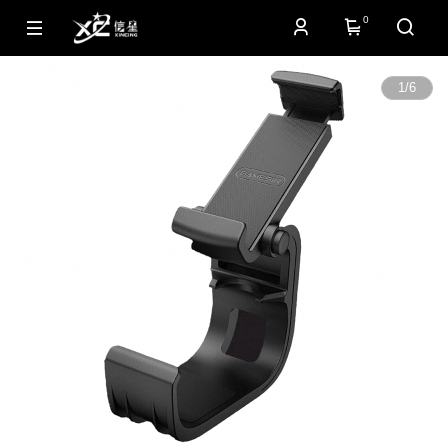
0
1
/
6