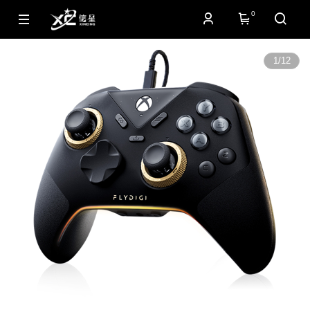
0
1
/
12