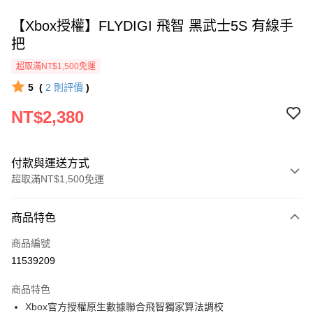
【Xbox授權】FLYDIGI 飛智 黑武士5S 有線手
把
超取滿NT$1,500免運
5
(
2
則評價
)
NT$2,380
付款與運送方式
超取滿NT$1,500免運
付款方式
商品特色
信用卡一次付款
商品編號
信用卡分期付款
11539209
3 期 0 利率 每期
NT$793
21家銀行
商品特色
6 期 0 利率 每期
NT$396
21家銀行
合作金庫商業銀行
第一商業銀行
Xbox官方授權原生數據聯合飛智獨家算法調校
華南商業銀行
彰化商業銀行