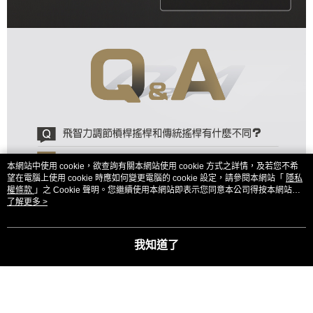
本網站中使用 cookie，欲查詢有關本網站使用 cookie 方式之詳情，及若您不希
望在電腦上使用 cookie 時應如何變更電腦的 cookie 設定，請參閱本網站「
隱私
權條款
」之 Cookie 聲明。您繼續使用本網站即表示您同意本公司得按本網站使
用條款之 Cookie 聲明使用 cookie。
了解更多 >
我知道了