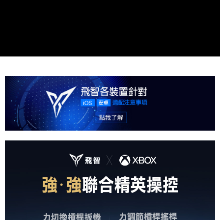
每筆NT$80，滿NT$1,500(含以上)免運費
購買商品的店家。未經商家同意取消之訂單仍視為有效，需透過AFTEE先享
後付繳納相關費用。
付款後7-11取貨
※ 交易是否成功請以「AFTEE先享後付 」之結帳頁面顯示為準，若有關於
是否繳費成功／繳費後需取消欲退款等相關疑問，請聯繫「AFTEE先享後付
每筆NT$80，滿NT$1,500(含以上)免運費
客戶支援中心」
https://netprotections.freshdesk.com/support/home
宅配本島
【注意事項】
１．透過由恩沛科技股份有限公司提供之「AFTEE先享後付」服務完成之交
每筆NT$150，滿NT$2,000(含以上)免運費
易，需依本服務之必要範圍內提供個人資料，並將交易相關給付款項請求債
權轉讓予恩沛科技股份有限公司。
宅配離島
２．關於個人資料處理事宜，請瀏覽以下網址：
每筆NT$320
https://aftee.tw/terms/#terms3
３．未成年的使用者請事先徵得法定代理人或監護人之同意方可使用
「AFTEE先享後付」，若未經同意申辦者引起之損失，本公司不負相關責
任。
４．使用「AFTEE先享後付」時，將依據個別帳號之用戶狀況，依本公司即
時審查核予不同之上限額度；若仍有額度不足之情形，本公司將視審查結果
請求用戶進行身份認證。
５．嚴禁一人註冊多個帳號或使用他人資訊註冊。若發現惡意使用之情形，
恩沛科技股份有限公司將有權停止該用戶之使用額度並採取法律行動。