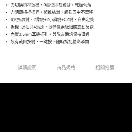
合作金庫商業銀行
第一商業銀行
超商取貨付款
力切換槓桿扳機，0虛位即刻觸發，乾脆俐落
上海商業儲蓄銀行
台北富邦商業銀行
華南商業銀行
彰化商業銀行
國泰世華商業銀行
兆豐國際商業銀行
力調節槓桿搖桿，起推絲滑，超強回中不漂移
LINE Pay
上海商業儲蓄銀行
台北富邦商業銀行
臺灣中小企業銀行
台中商業銀行
6大拓展鍵，2背鍵+2小肩鍵+CZ鍵，自由定義
國泰世華商業銀行
兆豐國際商業銀行
匯豐（台灣）商業銀行
華泰商業銀行
街口支付
臺灣中小企業銀行
台中商業銀行
扳機+握把共4馬達，提供像素級細膩震動反饋
聯邦商業銀行
遠東國際商業銀行
匯豐（台灣）商業銀行
華泰商業銀行
內置3.5mm耳機插孔，與隊友通話保持溝通
悠遊付
元大商業銀行
永豐商業銀行
聯邦商業銀行
遠東國際商業銀行
設有截圖按鍵，一鍵按下隨時捕捉精彩瞬間
玉山商業銀行
星展（台灣）商業銀行
元大商業銀行
永豐商業銀行
AFTEE先享後付
台新國際商業銀行
中國信託商業銀行
玉山商業銀行
星展（台灣）商業銀行
相關說明
台灣樂天信用卡公司
台新國際商業銀行
中國信託商業銀行
【關於「AFTEE先享後付」】
台灣樂天信用卡公司
ATM付款
AFTEE先享後付是「在收到商品之後才付款」的支付方式。 讓您購物簡單
詳細說明
商品規格
相關推薦
便利好安心！
１．簡單：不需註冊會員、不需綁卡、不需儲值。
運送方式
２．便利：只要手機號碼，簡訊認證，即可結帳。
３．安心：先確認商品／服務後，再付款。
全家取貨付款
每筆NT$150
【「AFTEE先享後付」結帳流程】
１．於結帳方式選擇「AFTEE先享後付」後，將跳轉至「AFTEE先享後付」
付款後全家取貨
結帳頁面，進行簡訊認證並確認金額後，即可完成結帳。
２．訂單成立數日內，您將收到繳費通知簡訊。
每筆NT$150
３．收到繳費通知簡訊後14天內，點擊此簡訊中的連結，可透過四大超商／
ATM／網路銀行／等多元方式進行付款，方視為交易完成。
7-11取貨付款
※ 請注意：結帳手續完成當下不需立刻繳費，但若您需要取消訂單，請聯絡