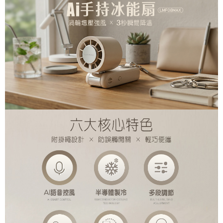
7-11取貨付款
※ 請注意：結帳手續完成當下不需立刻繳費，但若您需要取消訂單，請聯絡
每筆NT$80，滿NT$1,500(含以上)免運費
購買商品的店家。未經商家同意取消之訂單仍視為有效，需透過AFTEE先享
後付繳納相關費用。
付款後7-11取貨
※ 交易是否成功請以「AFTEE先享後付 」之結帳頁面顯示為準，若有關於
是否繳費成功／繳費後需取消欲退款等相關疑問，請聯繫「AFTEE先享後付
每筆NT$80，滿NT$1,500(含以上)免運費
客戶支援中心」
https://netprotections.freshdesk.com/support/home
宅配本島
【注意事項】
１．透過由恩沛科技股份有限公司提供之「AFTEE先享後付」服務完成之交
每筆NT$150，滿NT$2,000(含以上)免運費
易，需依本服務之必要範圍內提供個人資料，並將交易相關給付款項請求債
權轉讓予恩沛科技股份有限公司。
宅配離島
２．關於個人資料處理事宜，請瀏覽以下網址：
每筆NT$320
https://aftee.tw/terms/#terms3
３．未成年的使用者請事先徵得法定代理人或監護人之同意方可使用
「AFTEE先享後付」，若未經同意申辦者引起之損失，本公司不負相關責
任。
４．使用「AFTEE先享後付」時，將依據個別帳號之用戶狀況，依本公司即
時審查核予不同之上限額度；若仍有額度不足之情形，本公司將視審查結果
請求用戶進行身份認證。
５．嚴禁一人註冊多個帳號或使用他人資訊註冊。若發現惡意使用之情形，
恩沛科技股份有限公司將有權停止該用戶之使用額度並採取法律行動。