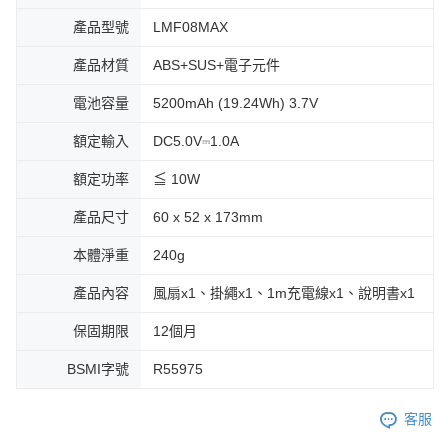
產品型號
LMF08MAX
產品材質
ABS+SUS+電子元件
電池容量
5200mAh (19.24Wh) 3.7V
額定輸入
DC5.0V⎓1.0A
額定功率
≦ 10W
產品尺寸
60 x 52 x 173mm
本體淨重
240g
產品內容
風扇x1、掛繩x1、1m充電線x1、說明書x1
保固期限
12個月
BSMI字號
R55975
客服