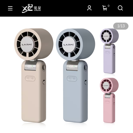
0
1
/
13