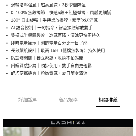
合作金庫商業銀行
第一商業銀行
渦輪增壓強風｜超高風速，3秒瞬間降溫
華南商業銀行
彰化商業銀行
合作金庫商業銀行
第一商業銀行
超商取貨付款
0–100% 無段調節｜快速5段＋無極微調，風感更細膩
上海商業儲蓄銀行
台北富邦商業銀行
華南商業銀行
彰化商業銀行
國泰世華商業銀行
兆豐國際商業銀行
180° 自由旋轉｜手持桌放掛脖，精準吹送涼感
LINE Pay
上海商業儲蓄銀行
台北富邦商業銀行
臺灣中小企業銀行
台中商業銀行
AI 語音控制｜一句指令，智慧操控解放雙手
國泰世華商業銀行
兆豐國際商業銀行
匯豐（台灣）商業銀行
華泰商業銀行
街口支付
臺灣中小企業銀行
台中商業銀行
雙模式半導體製冷｜冰感直降，清涼更快更持久
聯邦商業銀行
遠東國際商業銀行
匯豐（台灣）商業銀行
華泰商業銀行
即時電量顯示｜剩餘電量百分比一目了然
悠遊付
元大商業銀行
永豐商業銀行
聯邦商業銀行
遠東國際商業銀行
長效續航設計｜最高 15H（低檔無製冷）持久使用
玉山商業銀行
星展（台灣）商業銀行
元大商業銀行
永豐商業銀行
AFTEE先享後付
防誤觸開關｜獨立撥鍵，收納不怕誤開
台新國際商業銀行
中國信託商業銀行
玉山商業銀行
星展（台灣）商業銀行
相關說明
台灣樂天信用卡公司
附贈質感掛繩｜頸掛使用，雙手自由更輕鬆
台新國際商業銀行
中國信託商業銀行
【關於「AFTEE先享後付」】
輕巧便攜機身｜粉嫩質感，夏日隨身清涼
台灣樂天信用卡公司
ATM付款
AFTEE先享後付是「在收到商品之後才付款」的支付方式。 讓您購物簡單
便利好安心！
１．簡單：不需註冊會員、不需綁卡、不需儲值。
運送方式
２．便利：只要手機號碼，簡訊認證，即可結帳。
３．安心：先確認商品／服務後，再付款。
全家取貨付款
詳細說明
商品規格
相關推薦
每筆NT$150
【「AFTEE先享後付」結帳流程】
１．於結帳方式選擇「AFTEE先享後付」後，將跳轉至「AFTEE先享後付」
付款後全家取貨
結帳頁面，進行簡訊認證並確認金額後，即可完成結帳。
２．訂單成立數日內，您將收到繳費通知簡訊。
每筆NT$150
３．收到繳費通知簡訊後14天內，點擊此簡訊中的連結，可透過四大超商／
ATM／網路銀行／等多元方式進行付款，方視為交易完成。