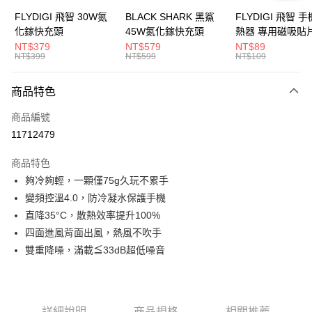
LINE Pay
上海商業儲蓄銀行
台北富邦商業銀行
臺灣中小企業銀行
台中商業銀行
國泰世華商業銀行
兆豐國際商業銀行
FLYDIGI 飛智 30W氮
BLACK SHARK 黑鯊
FLYDIGI 飛智 
匯豐（台灣）商業銀行
華泰商業銀行
街口支付
臺灣中小企業銀行
台中商業銀行
化鎵快充頭
45W氮化鎵快充頭
熱器 專用磁吸貼
聯邦商業銀行
遠東國際商業銀行
匯豐（台灣）商業銀行
華泰商業銀行
NT$379
NT$579
NT$89
悠遊付
元大商業銀行
永豐商業銀行
NT$399
NT$599
NT$109
聯邦商業銀行
遠東國際商業銀行
玉山商業銀行
星展（台灣）商業銀行
元大商業銀行
永豐商業銀行
AFTEE先享後付
台新國際商業銀行
中國信託商業銀行
玉山商業銀行
星展（台灣）商業銀行
商品特色
相關說明
台灣樂天信用卡公司
台新國際商業銀行
中國信託商業銀行
【關於「AFTEE先享後付」】
商品編號
台灣樂天信用卡公司
ATM付款
AFTEE先享後付是「在收到商品之後才付款」的支付方式。 讓您購物簡單
11712479
便利好安心！
１．簡單：不需註冊會員、不需綁卡、不需儲值。
運送方式
２．便利：只要手機號碼，簡訊認證，即可結帳。
商品特色
３．安心：先確認商品／服務後，再付款。
全家取貨付款
夠冷夠輕，一顆僅75g久玩不累手
變頻控溫4.0，防冷凝水保護手機
每筆NT$150
【「AFTEE先享後付」結帳流程】
１．於結帳方式選擇「AFTEE先享後付」後，將跳轉至「AFTEE先享後付」
直降35°C，散熱效率提升100%
付款後全家取貨
結帳頁面，進行簡訊認證並確認金額後，即可完成結帳。
四面進風背面出風，熱風不吹手
２．訂單成立數日內，您將收到繳費通知簡訊。
每筆NT$150
雙重降噪，滿載≦33dB超低噪音
３．收到繳費通知簡訊後14天內，點擊此簡訊中的連結，可透過四大超商／
ATM／網路銀行／等多元方式進行付款，方視為交易完成。
7-11取貨付款
※ 請注意：結帳手續完成當下不需立刻繳費，但若您需要取消訂單，請聯絡
每筆NT$80，滿NT$1,500(含以上)免運費
購買商品的店家。未經商家同意取消之訂單仍視為有效，需透過AFTEE先享
後付繳納相關費用。
詳細說明
商品規格
相關推薦