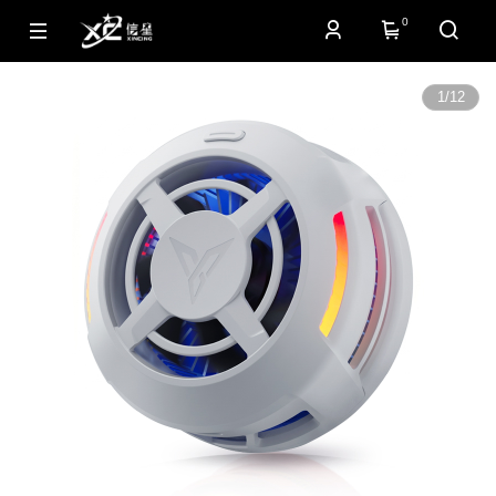
0
1
/
12