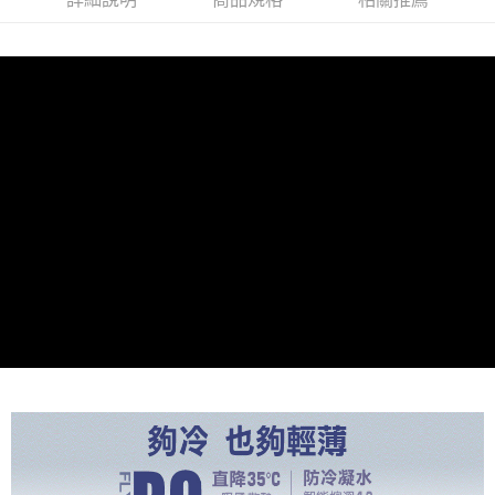
付款後7-11取貨
※ 交易是否成功請以「AFTEE先享後付 」之結帳頁面顯示為準，若有關於
是否繳費成功／繳費後需取消欲退款等相關疑問，請聯繫「AFTEE先享後付
每筆NT$80，滿NT$1,500(含以上)免運費
客戶支援中心」
https://netprotections.freshdesk.com/support/home
宅配本島
【注意事項】
１．透過由恩沛科技股份有限公司提供之「AFTEE先享後付」服務完成之交
每筆NT$150，滿NT$2,000(含以上)免運費
易，需依本服務之必要範圍內提供個人資料，並將交易相關給付款項請求債
權轉讓予恩沛科技股份有限公司。
宅配離島
２．關於個人資料處理事宜，請瀏覽以下網址：
每筆NT$320
https://aftee.tw/terms/#terms3
３．未成年的使用者請事先徵得法定代理人或監護人之同意方可使用
「AFTEE先享後付」，若未經同意申辦者引起之損失，本公司不負相關責
任。
４．使用「AFTEE先享後付」時，將依據個別帳號之用戶狀況，依本公司即
時審查核予不同之上限額度；若仍有額度不足之情形，本公司將視審查結果
請求用戶進行身份認證。
５．嚴禁一人註冊多個帳號或使用他人資訊註冊。若發現惡意使用之情形，
恩沛科技股份有限公司將有權停止該用戶之使用額度並採取法律行動。