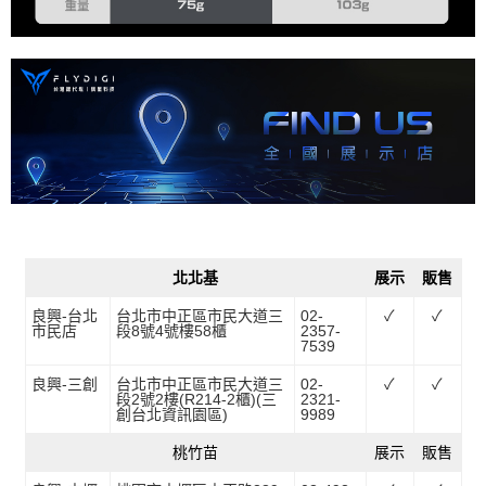
北北基
展示
販售
良興-台北
台北市中正區市民大道三
02-
✓
✓
市民店
段8號4號樓58櫃
2357-
7539
良興-三創
台北市中正區市民大道三
02-
✓
✓
段2號2樓(R214-2櫃)(三
2321-
創台北資訊園區)
9989
桃竹苗
展示
販售