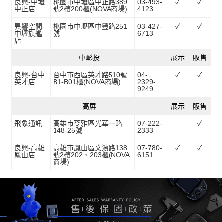
良興-中壢
桃園市中壢區中正路389
03-493-
✓
✓
中正店
號2樓200櫃(NOVA商場)
4123
異響空間-
桃園市中壢區中豐路251
03-427-
✓
✓
中壢旗艦
號
6713
店
中彰投
展示
販售
良興-台中
台中市西區英才路510號
04-
✓
✓
英才店
B1-B01櫃(NOVA商場)
2329-
9249
高屏
展示
販售
飛象通訊
高雄市苓雅區光華一路
07-222-
✓
148-25號
2333
良興-高雄
高雄市鳳山區文濱路138
07-780-
✓
✓
鳳山店
號2樓202、203櫃(NOVA
6151
商場)