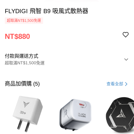
FLYDIGI 飛智 B9 吸風式散熱器
超取滿NT$1,500免運
NT$880
付款與運送方式
超取滿NT$1,500免運
付款方式
信用卡一次付款
商品加價購 (5)
查看全部
信用卡分期付款
3 期 0 利率 每期
NT$293
21家銀行
6 期 0 利率 每期
NT$146
21家銀行
合作金庫商業銀行
第一商業銀行
華南商業銀行
彰化商業銀行
合作金庫商業銀行
第一商業銀行
超商取貨付款
上海商業儲蓄銀行
台北富邦商業銀行
華南商業銀行
彰化商業銀行
國泰世華商業銀行
兆豐國際商業銀行