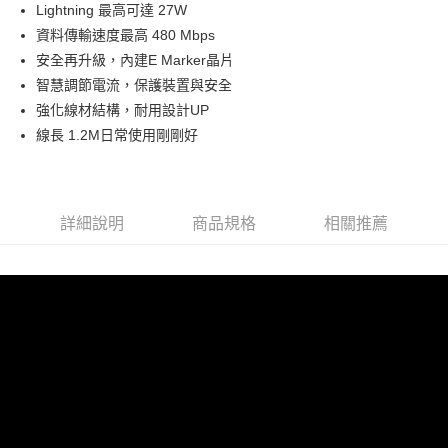
超商取貨付款
Lightning 最高可達 27W
上海商業儲蓄銀行
台北富邦商業銀行
華南商業銀行
彰化商業銀行
國泰世華商業銀行
兆豐國際商業銀行
資料傳輸速度最高 480 Mbps
LINE Pay
上海商業儲蓄銀行
台北富邦商業銀行
臺灣中小企業銀行
台中商業銀行
安全再升級，內建E Marker晶片
國泰世華商業銀行
兆豐國際商業銀行
匯豐（台灣）商業銀行
華泰商業銀行
街口支付
臺灣中小企業銀行
台中商業銀行
智慧調節電流，保護裝置與安全
聯邦商業銀行
遠東國際商業銀行
匯豐（台灣）商業銀行
華泰商業銀行
強化線材結構，耐用設計UP
悠遊付
元大商業銀行
永豐商業銀行
聯邦商業銀行
遠東國際商業銀行
線長 1.2M日常使用剛剛好
玉山商業銀行
星展（台灣）商業銀行
元大商業銀行
永豐商業銀行
AFTEE先享後付
台新國際商業銀行
中國信託商業銀行
玉山商業銀行
星展（台灣）商業銀行
相關說明
台灣樂天信用卡公司
台新國際商業銀行
中國信託商業銀行
【關於「AFTEE先享後付」】
台灣樂天信用卡公司
ATM付款
AFTEE先享後付是「在收到商品之後才付款」的支付方式。 讓您購物簡單
詳細說明
商品規格
相關推薦
便利好安心！
１．簡單：不需註冊會員、不需綁卡、不需儲值。
運送方式
２．便利：只要手機號碼，簡訊認證，即可結帳。
３．安心：先確認商品／服務後，再付款。
全家取貨付款
每筆NT$150
【「AFTEE先享後付」結帳流程】
１．於結帳方式選擇「AFTEE先享後付」後，將跳轉至「AFTEE先享後付」
付款後全家取貨
結帳頁面，進行簡訊認證並確認金額後，即可完成結帳。
２．訂單成立數日內，您將收到繳費通知簡訊。
每筆NT$150
３．收到繳費通知簡訊後14天內，點擊此簡訊中的連結，可透過四大超商／
ATM／網路銀行／等多元方式進行付款，方視為交易完成。
7-11取貨付款
※ 請注意：結帳手續完成當下不需立刻繳費，但若您需要取消訂單，請聯絡