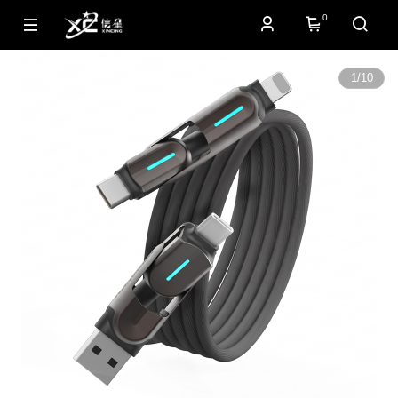
0
1
/
10