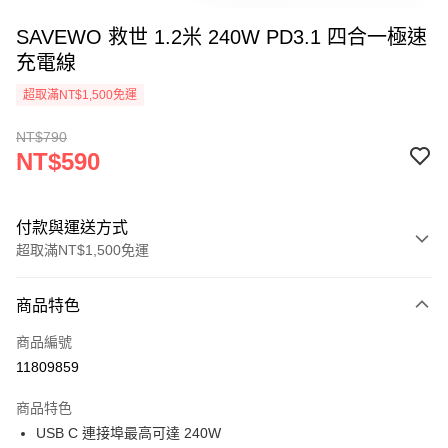
SAVEWO 救世 1.2米 240W PD3.1 四合一極速
充電線
超取滿NT$1,500免運
NT$790
NT$590
付款與運送方式
超取滿NT$1,500免運
付款方式
商品特色
信用卡一次付款
商品編號
信用卡分期付款
11809859
3 期 0 利率 每期
NT$196
21家銀行
商品特色
6 期 0 利率 每期
NT$98
21家銀行
合作金庫商業銀行
第一商業銀行
USB C 連接埠最高可達 240W
華南商業銀行
彰化商業銀行
合作金庫商業銀行
第一商業銀行