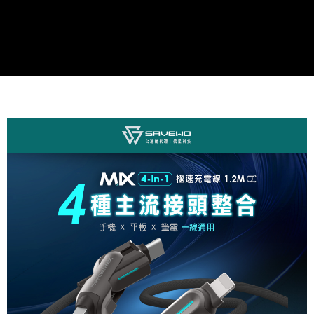
每筆NT$80，滿NT$1,500(含以上)免運費
購買商品的店家。未經商家同意取消之訂單仍視為有效，需透過AFTEE先享
後付繳納相關費用。
付款後7-11取貨
※ 交易是否成功請以「AFTEE先享後付 」之結帳頁面顯示為準，若有關於
是否繳費成功／繳費後需取消欲退款等相關疑問，請聯繫「AFTEE先享後付
每筆NT$80，滿NT$1,500(含以上)免運費
客戶支援中心」
https://netprotections.freshdesk.com/support/home
宅配本島
【注意事項】
１．透過由恩沛科技股份有限公司提供之「AFTEE先享後付」服務完成之交
每筆NT$150，滿NT$2,000(含以上)免運費
易，需依本服務之必要範圍內提供個人資料，並將交易相關給付款項請求債
權轉讓予恩沛科技股份有限公司。
宅配離島
２．關於個人資料處理事宜，請瀏覽以下網址：
每筆NT$320
https://aftee.tw/terms/#terms3
３．未成年的使用者請事先徵得法定代理人或監護人之同意方可使用
「AFTEE先享後付」，若未經同意申辦者引起之損失，本公司不負相關責
任。
４．使用「AFTEE先享後付」時，將依據個別帳號之用戶狀況，依本公司即
時審查核予不同之上限額度；若仍有額度不足之情形，本公司將視審查結果
請求用戶進行身份認證。
５．嚴禁一人註冊多個帳號或使用他人資訊註冊。若發現惡意使用之情形，
恩沛科技股份有限公司將有權停止該用戶之使用額度並採取法律行動。