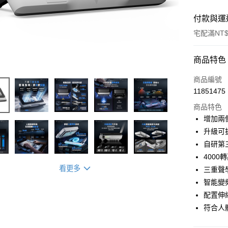
付款與運
宅配滿NT$
付款方式
商品特色
信用卡一
商品編號
11851475
信用卡分
商品特色
3 期 
增加兩
6 期 
合作金
升級可
華南商
自研第
合作金
LINE Pay
上海商
華南商
400
國泰世
街口支付
上海商
看更多
三重聲
臺灣中
國泰世
智能變
匯豐（
悠遊付
臺灣中
聯邦商
配置伸
匯豐（
AFTEE先
元大商
符合人
聯邦商
玉山商
相關說明
元大商
【關於「A
台新國