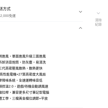
送方式
2,000免運
清除
紀錄
次付款
期付款
0 利率 每期
NT$926
21家銀行
側進風，單面進風升級三面進風
0 利率 每期
NT$463
21家銀行
庫商業銀行
第一商業銀行
拆卸消音炮筒，防灰塵，易清洗
業銀行
彰化商業銀行
三代高密壓風散熱，散熱更快
庫商業銀行
第一商業銀行
業儲蓄銀行
台北富邦商業銀行
業銀行
彰化商業銀行
0轉高性能電機+27葉高密度大風扇
華商業銀行
兆豐國際商業銀行
業儲蓄銀行
台北富邦商業銀行
學降噪系統，全速運轉噪音低
小企業銀行
台中商業銀行
華商業銀行
兆豐國際商業銀行
頻控溫2.0，遊戲/待機自動調風速
台灣）商業銀行
華泰商業銀行
小企業銀行
台中商業銀行
業銀行
遠東國際商業銀行
縮拉桿，兼容更多尺寸筆記型電腦
台灣）商業銀行
華泰商業銀行
享後付
業銀行
永豐商業銀行
體工學，三檔黃金檔位調節+平放
業銀行
遠東國際商業銀行
業銀行
星展（台灣）商業銀行
業銀行
永豐商業銀行
FTEE先享後付」】
際商業銀行
中國信託商業銀行