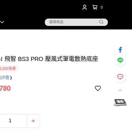
0
IGI 飛智 BS3 PRO 壓風式筆電散熱底座
2,000免運
則評價
)
780