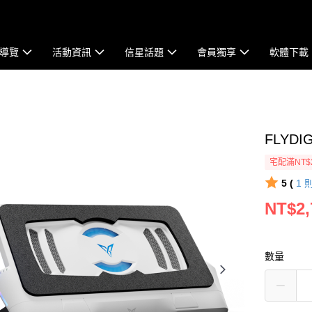
導覽
活動資訊
信星話題
會員獨享
軟體下載
FLYD
宅配滿NT$
5 (
1
NT$2,
數量