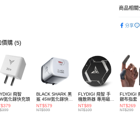
玉山商
ATM付款
AFTEE
台灣樂
商品相關分
台新國
便利好安
台灣樂
１．簡單
人氣商品
２．便利
運送方式
分享
３．安心
散熱器
宅配本島
【「AFT
價購 (5)
每筆NT$1
１．於結帳
付」結帳
宅配離島
２．訂單
３．收到繳
每筆NT$3
／ATM／
※ 請注意
絡購買商品
先享後付
※ 交易是
LYDIGI 飛智
BLACK SHARK 黑
FLYDIGI 飛智 手
FLYDIGI
是否繳費成
0W氮化鎵快充頭
鯊 45W氮化鎵快充
機散熱器 專用磁吸
銀布指套
付客戶支
頭
貼片
$379
NT$579
NT$89
NT$269
$399
NT$599
NT$109
NT$299
【注意事
１．透過由
交易，需
求債權轉
２．關於
https://aft