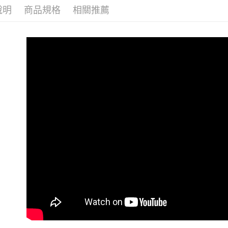
３．未成
說明
商品規格
相關推薦
「AFTE
任。
４．使用「
即時審查
結果請求
５．嚴禁
形，恩沛
動。