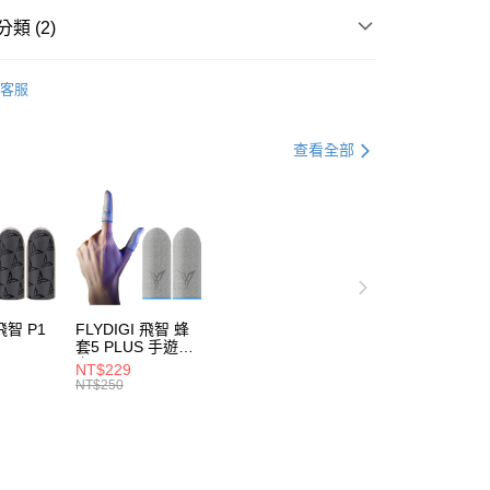
業銀行
星展（台灣）商業銀行
先享後付是「在收到商品之後才付款」的支付方式。 讓您購物簡單
天信用卡公司
類 (2)
際商業銀行
中國信託商業銀行
心！
天信用卡公司
：不需註冊會員、不需綁卡、不需儲值。
推薦
：只要手機號碼，簡訊認證，即可結帳。
客服
：先確認商品／服務後，再付款。
EE先享後付」結帳流程】
查看全部
50，滿NT$2,000(含以上)免運費
方式選擇「AFTEE先享後付」後，將跳轉至「AFTEE先享後
頁面，進行簡訊認證並確認金額後，即可完成結帳。
成立數日內，您將收到繳費通知簡訊。
費通知簡訊後14天內，點擊此簡訊中的連結，可透過四大超商
20
網路銀行／等多元方式進行付款，方視為交易完成。
：結帳手續完成當下不需立刻繳費，但若您需要取消訂單，請聯
的店家。未經商家同意取消之訂單仍視為有效，需透過AFTEE
繳納相關費用。
否成功請以「AFTEE先享後付 」之結帳頁面顯示為準，若有關於
 飛智 P1
FLYDIGI 飛智 蜂
功／繳費後需取消欲退款等相關疑問，請聯繫「AFTEE先享後
套5 PLUS 手遊指
援中心」
https://netprotections.freshdesk.com/support/home
套
NT$229
NT$250
項】
恩沛科技股份有限公司提供之「AFTEE先享後付」服務完成之
依本服務之必要範圍內提供個人資料，並將交易相關給付款項請
讓予恩沛科技股份有限公司。
個人資料處理事宜，請瀏覽以下網址：
ee.tw/terms/#terms3