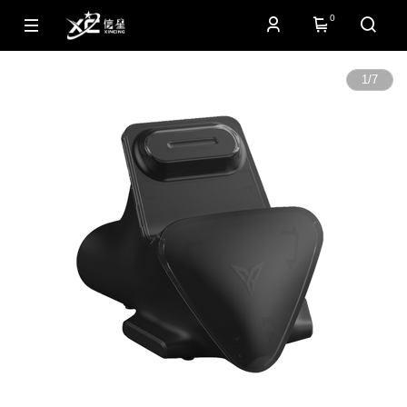
0
1
/
7