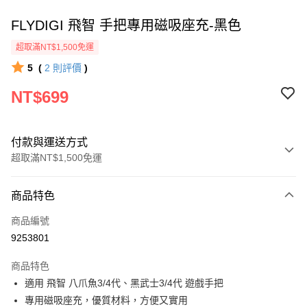
FLYDIGI 飛智 手把專用磁吸座充-黑色
超取滿NT$1,500免運
5
(
2
則評價
)
NT$699
付款與運送方式
超取滿NT$1,500免運
付款方式
商品特色
信用卡一次付款
商品編號
信用卡分期付款
9253801
3 期 0 利率 每期
NT$233
21家銀行
商品特色
6 期 0 利率 每期
NT$116
21家銀行
合作金庫商業銀行
第一商業銀行
適用 飛智 八爪魚3/4代、黑武士3/4代 遊戲手把
華南商業銀行
彰化商業銀行
合作金庫商業銀行
第一商業銀行
超商取貨付款
專用磁吸座充，優質材料，方便又實用
上海商業儲蓄銀行
台北富邦商業銀行