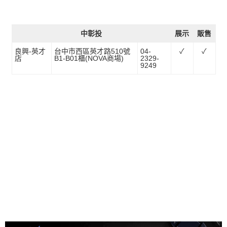
中彰投
展示
販售
良興-英才
台中市西區英才路510號
04-
✓
✓
店
B1-B01櫃(NOVA商場)
2329-
9249