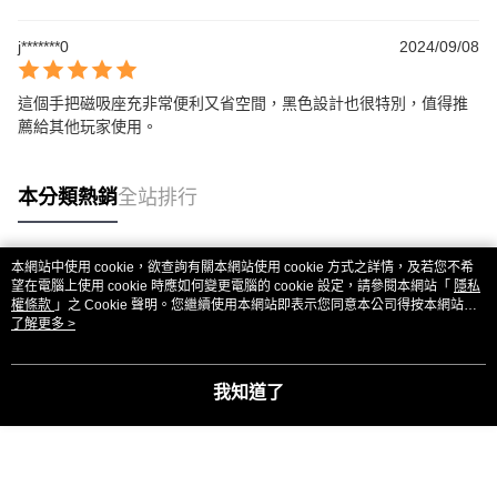
j*******0
2024/09/08
這個手把磁吸座充非常便利又省空間，黑色設計也很特別，值得推
薦給其他玩家使用。
本分類熱銷
全站排行
本網站中使用 cookie，欲查詢有關本網站使用 cookie 方式之詳情，及若您不希
熱門標籤
望在電腦上使用 cookie 時應如何變更電腦的 cookie 設定，請參閱本網站「
隱私
權條款
」之 Cookie 聲明。您繼續使用本網站即表示您同意本公司得按本網站使
用條款之 Cookie 聲明使用 cookie。
了解更多 >
我知道了