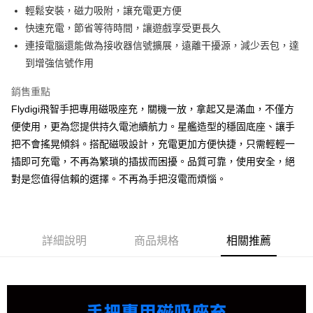
華南商業銀行
彰化商業銀行
國泰世華商業銀行
兆豐國際商業銀行
輕鬆安裝，磁力吸附，讓充電更方便
LINE Pay
上海商業儲蓄銀行
台北富邦商業銀行
臺灣中小企業銀行
台中商業銀行
快速充電，節省等待時間，讓遊戲享受更長久
國泰世華商業銀行
兆豐國際商業銀行
匯豐（台灣）商業銀行
華泰商業銀行
街口支付
臺灣中小企業銀行
台中商業銀行
連接電腦還能做為接收器信號擴展，遠離干擾源，減少丟包，達
聯邦商業銀行
遠東國際商業銀行
匯豐（台灣）商業銀行
華泰商業銀行
到增強信號作用
悠遊付
元大商業銀行
永豐商業銀行
聯邦商業銀行
遠東國際商業銀行
玉山商業銀行
星展（台灣）商業銀行
元大商業銀行
永豐商業銀行
銷售重點
ATM付款
台新國際商業銀行
中國信託商業銀行
玉山商業銀行
星展（台灣）商業銀行
Flydigi飛智手把專用磁吸座充，關機一放，拿起又是滿血，不僅方
台灣樂天信用卡公司
台新國際商業銀行
中國信託商業銀行
便使用，更為您提供持久電池續航力。星艦造型的穩固底座、讓手
運送方式
台灣樂天信用卡公司
把不會搖晃傾斜。搭配磁吸設計，充電更加方便快捷，只需輕輕一
全家取貨付款
插即可充電，不再為繁瑣的插拔而困擾。品質可靠，使用安全，絕
每筆NT$150
對是您值得信賴的選擇。不再為手把沒電而煩惱。
付款後全家取貨
每筆NT$150
7-11取貨付款
詳細說明
商品規格
相關推薦
每筆NT$80，滿NT$1,500(含以上)免運費
付款後7-11取貨
每筆NT$80，滿NT$1,500(含以上)免運費