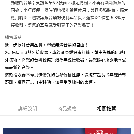
國泰世華商業銀行
兆豐國際商業銀行
動聽的音樂；支援藍牙5.3技術，穩定傳輸，不再有斷斷續續的
LINE Pay
上海商業儲蓄銀行
台北富邦商業銀行
臺灣中小企業銀行
台中商業銀行
困擾；小巧輕便，隨時隨地都能帶著使用；兼容多種裝置，擴大
國泰世華商業銀行
兆豐國際商業銀行
匯豐（台灣）商業銀行
華泰商業銀行
街口支付
臺灣中小企業銀行
台中商業銀行
應用範圍。體驗無線音樂的便利與品質，選擇XC 信星 5.3藍牙
聯邦商業銀行
遠東國際商業銀行
匯豐（台灣）商業銀行
華泰商業銀行
接收器，讓您的耳朵感受到真正的音樂饗宴！
悠遊付
元大商業銀行
永豐商業銀行
聯邦商業銀行
遠東國際商業銀行
玉山商業銀行
星展（台灣）商業銀行
元大商業銀行
永豐商業銀行
銷售重點
AFTEE先享後付
台新國際商業銀行
中國信託商業銀行
玉山商業銀行
星展（台灣）商業銀行
進一步提升音樂品質，體驗無線音樂的自由！
相關說明
台灣樂天信用卡公司
台新國際商業銀行
中國信託商業銀行
XC 信星 5.3藍牙接收器，專為音樂愛好者打造。藉由先進的5.3藍
【關於「AFTEE先享後付」】
台灣樂天信用卡公司
ATM付款
AFTEE先享後付是「在收到商品之後才付款」的支付方式。 讓您購物簡單
牙技術，將您的音響設備升級為無線接收器，讓您隨心所欲地享受
便利好安心！
高品質的音樂。
１．簡單：不需註冊會員、不需綁卡、不需儲值。
運送方式
２．便利：只要手機號碼，簡訊認證，即可結帳。
這款接收器不僅具備優異的音頻傳輸性能，還擁有超長的無線傳輸
３．安心：先確認商品／服務後，再付款。
全家取貨付款
距離，讓您可以自由移動，無需受到線材的束縛。
每筆NT$150
【「AFTEE先享後付」結帳流程】
１．於結帳方式選擇「AFTEE先享後付」後，將跳轉至「AFTEE先享後付」
付款後全家取貨
結帳頁面，進行簡訊認證並確認金額後，即可完成結帳。
２．訂單成立數日內，您將收到繳費通知簡訊。
每筆NT$150
詳細說明
商品規格
相關推薦
３．收到繳費通知簡訊後14天內，點擊此簡訊中的連結，可透過四大超商／
ATM／網路銀行／等多元方式進行付款，方視為交易完成。
7-11取貨付款
※ 請注意：結帳手續完成當下不需立刻繳費，但若您需要取消訂單，請聯絡
每筆NT$80，滿NT$1,500(含以上)免運費
購買商品的店家。未經商家同意取消之訂單仍視為有效，需透過AFTEE先享
後付繳納相關費用。