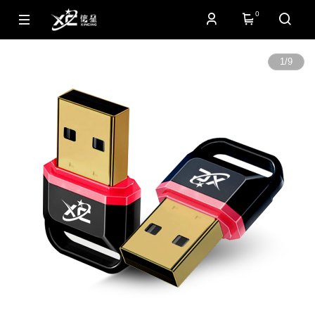
0
1
/
9