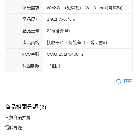
系統需求
Win8以上(免驅動)、Win7/Linux(需驅動)
產品尺寸
2.9x1.7x0.7cm
產品重量
22g(含外盒)
產品內容
接收器x1、保護蓋x1、說明書x1
NCC字號
CCAH23LP6400T2
保固期限
12個月
客服
商品相關分類 (2)
人氣商品推薦
電腦周邊