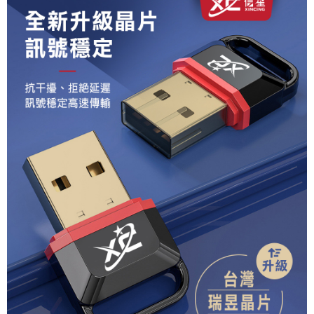
付款後7-11取貨
※ 交易是否成功請以「AFTEE先享後付 」之結帳頁面顯示為準，若有關於
是否繳費成功／繳費後需取消欲退款等相關疑問，請聯繫「AFTEE先享後付
每筆NT$80，滿NT$1,500(含以上)免運費
客戶支援中心」
https://netprotections.freshdesk.com/support/home
宅配本島
【注意事項】
１．透過由恩沛科技股份有限公司提供之「AFTEE先享後付」服務完成之交
每筆NT$150，滿NT$2,000(含以上)免運費
易，需依本服務之必要範圍內提供個人資料，並將交易相關給付款項請求債
權轉讓予恩沛科技股份有限公司。
宅配離島
２．關於個人資料處理事宜，請瀏覽以下網址：
每筆NT$320
https://aftee.tw/terms/#terms3
３．未成年的使用者請事先徵得法定代理人或監護人之同意方可使用
「AFTEE先享後付」，若未經同意申辦者引起之損失，本公司不負相關責
任。
４．使用「AFTEE先享後付」時，將依據個別帳號之用戶狀況，依本公司即
時審查核予不同之上限額度；若仍有額度不足之情形，本公司將視審查結果
請求用戶進行身份認證。
５．嚴禁一人註冊多個帳號或使用他人資訊註冊。若發現惡意使用之情形，
恩沛科技股份有限公司將有權停止該用戶之使用額度並採取法律行動。