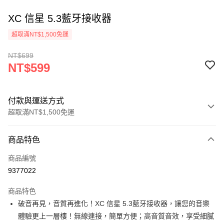
XC 信星 5.3藍牙接收器
超取滿NT$1,500免運
NT$699
NT$599
付款與運送方式
超取滿NT$1,500免運
付款方式
商品特色
信用卡一次付款
商品編號
信用卡分期付款
9377022
3 期 0 利率 每期
NT$199
21家銀行
商品特色
6 期 0 利率 每期
NT$99
21家銀行
合作金庫商業銀行
第一商業銀行
破音再見，音質再進化！XC 信星 5.3藍牙接收器，讓您的音樂
華南商業銀行
彰化商業銀行
合作金庫商業銀行
第一商業銀行
超商取貨付款
體驗更上一層樓！無線連接，簡單方便；高音質音效，享受細膩
上海商業儲蓄銀行
台北富邦商業銀行
華南商業銀行
彰化商業銀行